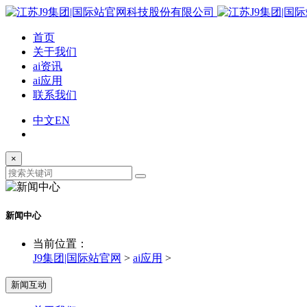
首页
关于我们
ai资讯
ai应用
联系我们
中文
EN
×
新闻中心
当前位置：
J9集团|国际站官网
>
ai应用
>
新闻互动