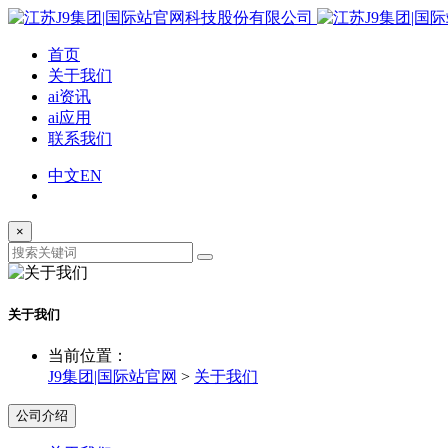
首页
关于我们
ai资讯
ai应用
联系我们
中文
EN
×
关于我们
当前位置：
J9集团|国际站官网
>
关于我们
公司介绍