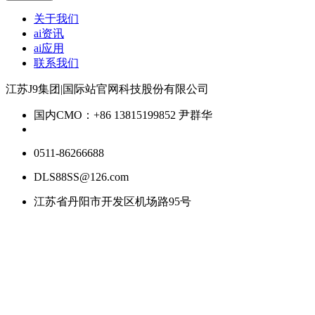
关于我们
ai资讯
ai应用
联系我们
江苏J9集团|国际站官网科技股份有限公司
国内CMO：
+86 13815199852 尹群华
0511-86266688
DLS88SS@126.com
江苏省丹阳市开发区机场路95号