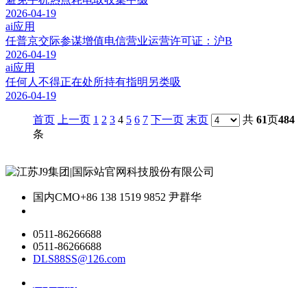
2026-04-19
ai应用
任普京交际参谋增值电信营业运营许可证：沪B
2026-04-19
ai应用
任何人不得正在处所持有指明另类吸
2026-04-19
首页
上一页
1
2
3
4
5
6
7
下一页
末页
共
61
页
484
条
国内CMO
+86 138 1519 9852 尹群华
0511-86266688
0511-86266688
DLS88SS@126.com
关于我们