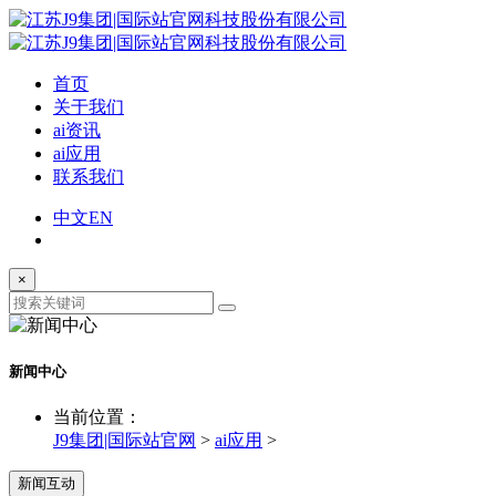
首页
关于我们
ai资讯
ai应用
联系我们
中文
EN
×
新闻中心
当前位置：
J9集团|国际站官网
>
ai应用
>
新闻互动