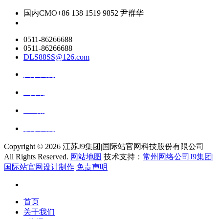
国内CMO
+86 138 1519 9852 尹群华
0511-86266688
0511-86266688
DLS88SS@126.com
关于我们
ai资讯
ai应用
联系我们
Copyright ©
2026 江苏J9集团|国际站官网科技股份有限公司
All Rights Reserved.
网站地图
技术支持：
常州网络公司J9集团|
国际站官网设计制作
免责声明
首页
关于我们