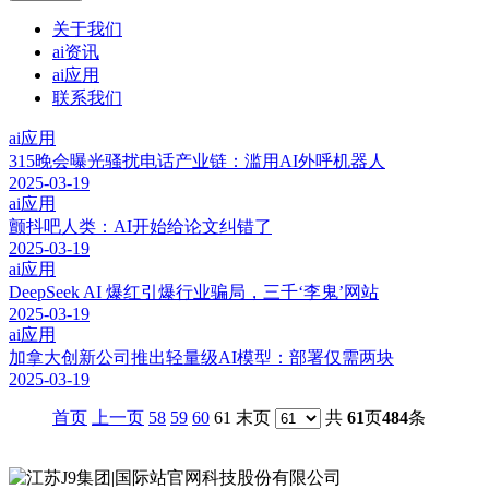
关于我们
ai资讯
ai应用
联系我们
ai应用
315晚会曝光骚扰电话产业链：滥用AI外呼机器人
2025-03-19
ai应用
颤抖吧人类：AI开始给论文纠错了
2025-03-19
ai应用
DeepSeek AI 爆红引爆行业骗局，三千‘李鬼’网站
2025-03-19
ai应用
加拿大创新公司推出轻量级AI模型：部署仅需两块
2025-03-19
首页
上一页
58
59
60
61 末页
共
61
页
484
条