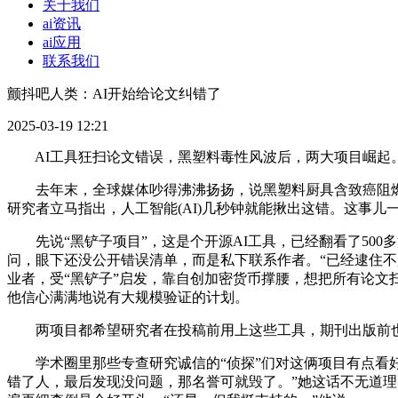
关于我们
ai资讯
ai应用
联系我们
颤抖吧人类：AI开始给论文纠错了
2025-03-19 12:21
AI工具狂扫论文错误，黑塑料毒性风波后，两大项目崛起。
去年末，全球媒体吵得沸沸扬扬，说黑塑料厨具含致癌阻燃
研究者立马指出，人工智能(AI)几秒钟就能揪出这错。这事儿
先说“黑铲子项目”，这是个开源AI工具，已经翻看了500多篇论
问，眼下还没公开错误清单，而是私下联系作者。“已经逮住不少问题了，清单
业者，受“黑铲子”启发，靠自创加密货币撑腰，想把所有论文扫
他信心满满地说有大规模验证的计划。
两项目都希望研究者在投稿前用上这些工具，期刊出版前也
学术圈里那些专查研究诚信的“侦探”们对这俩项目有点看好，但也
错了人，最后发现没问题，那名誉可就毁了。”她这话不无道理。瑞典