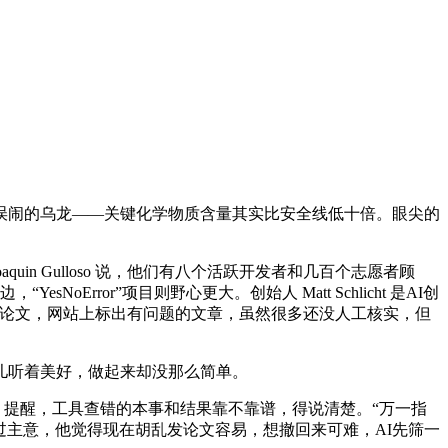
闹的乌龙——关键化学物质含量其实比安全线低十倍。眼尖的
n Gulloso 说，他们有八个活跃开发者和几百个志愿者顾
Error”项目则野心更大。创始人 Matt Schlicht 是AI创
多篇论文，网站上标出有问题的文章，虽然很多还没人工核实，但
儿听着美好，做起来却没那么简单。
en 提醒，工具查错的本事和结果靠不靠谱，得说清楚。“万一指
子”出过主意，他觉得现在胡乱发论文容易，想撤回来可难，AI先筛一