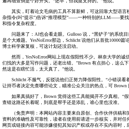
遍再细查倒是个好开头。“还早，但我挺支持的。”他说。
其实，盯着论文毛病的工具不算新鲜，可这回靠大型语言模型
杂指令(叫“提示”)告诉“推理模型”——一种特别的LLM—
和指令复杂程度。
问题来了：AI也会看走眼。Gulloso 说，“黑铲子”的系统
是个大难题。YesNoError那边，Schlicht 说他们从首批1
博士科学家复核，可这计划还没启动。
然而，YesNoError网站上现在假阳性不少。林奈大学的诚信
们找的大多是写作问题，还老出错。”Brown 有点担心，这
然这是在瞎忙活，太天真了。”他说。
Schlicht 不服气，反驳说他们正努力降假阳性。“小错误
让持币者决定先查哪些论文，瞄准公众关注的热点，可 Brow
如果真搞好了，Brown 觉得这些工具能揭开不少真相。“
查错这路还长着呢，到底是帮手还是添乱，谁心里也没准。
（免责声明：本网站内容主要来自原创、合作伙伴供稿和第
资料的准确性及可靠性，读者在使用前请进一步核实，并对任
网页或链接内容可能涉嫌侵犯其知识产权或存在不实内容时，