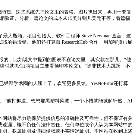
都能扫。这些系统先把论文里的表格、图片扒出来，再用一套复
互相验证。分析一篇论文的成本从15美分到几美元不等，看篇幅
瓶颈。项目创始人、软件工程师 Steve Newman 直言，这
AI找的错没错。他们还打算跟 ResearchHub 合作，用加密货币雇
是AI瞎报的，比如说文中提到的图表不在论文里，其实就在那儿。“他
稿时就抓住(两项目主要看预印本论文)。“除非技术大跳跃，不
跟学术圈的人聊上了，欢迎更多反馈。YesNoError还打算
。”他打趣道。想想那黑塑料风波，一个小错就能掀起轩然，AI
网站将尽力确保所提供信息的准确性及可靠性，但不保证有关
或遗漏，概不负任何法律责任。任何单位或个人认为本网站中的
证明、权属证明及详细侵权或不实情况证明。本网站在收到上述