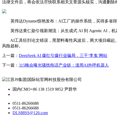
法律文件后，将会依法尽快联系相关文章源头核实，沟通删除相
英伟达Dynamo惊艳发布：AI工厂的操作系统，买得多省得更多，
英伟达黄仁勋引领新潮流：从生成式 AI 到 Agentic AI，机器人 P
AI工具狂扫论文错误，黑塑料毒性风波后，两大项目崛起。
风险超标。
上一篇：
DeepSeek AI 爆红引爆行业骗局，三千‘李鬼’网站
下一篇：
315晚会曝光骚扰电话产业链：滥用AI外呼机器人
国内CMO
+86 138 1519 9852 尹群华
0511-86266688
0511-86266688
DLS88SS@126.com