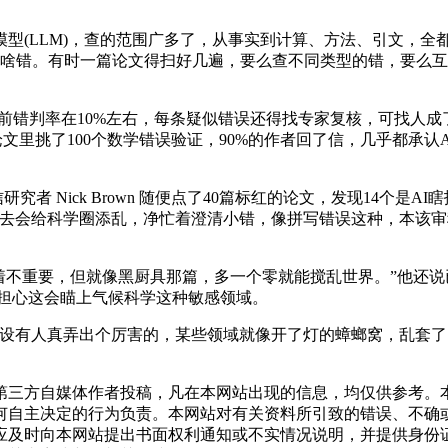
(LLM)，查的范围广多了，从事实到计算、方法、引文，全
—要找啥错。有时一篇论文得扫好几遍，要么查不同类型的错，要么
目前错判率在10%左右，每条疑似错误还得找专家复核，可找人成了最大
0000篇论文里挑了100个数学错误验证，90%的作者回了信，几乎都承认
研究者 Nick Brown 随便点了40篇标红的论文，发现14个
么下去会给科学圈添乱，净忙着澄清小错，像拼写错误这种，本该审
看着不重要，但就像黑厨具那篇，多一个零就能搅乱世界。”他还说已经
n 担心这会瞄上气候科学这种敏感领域。
假设有人真弄出个厉害的，某些领域就像开了灯的蟑螂窝，乱套了
三方自媒体作者投稿，凡在本网站出现的信息，均仅供参考。本
何自主决定的行为负责。本网站对有关资料所引致的错误、不确
应及时向本网站提出书面权利通知或不实情况说明，并提供身份