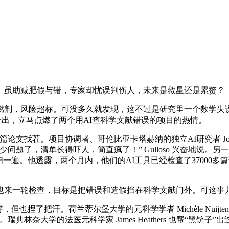
虽助减肥假与错，专家却忧误判伤人，未来是救星还是累赘？
剂，风险超标。可没多久就发现，这不过是研究里一个数学失误
一出，立马点燃了两个用AI查科学文献错误的项目的热情。
文找茬。项目协调者、哥伦比亚卡塔赫纳的独立AI研究者 Joaqui
长得吓人，简直疯了！” Gulloso 兴奋地说。另一边，“YesNo
一遍。他透露，两个月内，他们的AI工具已经检查了37000
来一轮检查，目标是把错误和造假挡在科学文献门外。可这事
捏了把汗。荷兰蒂尔堡大学的元科学学者 Michèle Nuijt
林奈大学的法医元科学家 James Heathers 也帮“黑铲