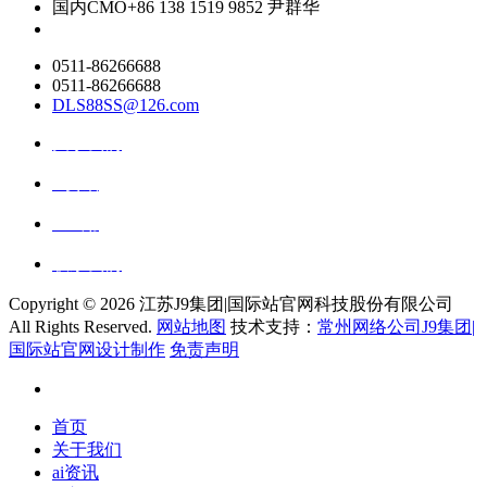
国内CMO
+86 138 1519 9852 尹群华
0511-86266688
0511-86266688
DLS88SS@126.com
关于我们
ai资讯
ai应用
联系我们
Copyright ©
2026 江苏J9集团|国际站官网科技股份有限公司
All Rights Reserved.
网站地图
技术支持：
常州网络公司J9集团|
国际站官网设计制作
免责声明
首页
关于我们
ai资讯