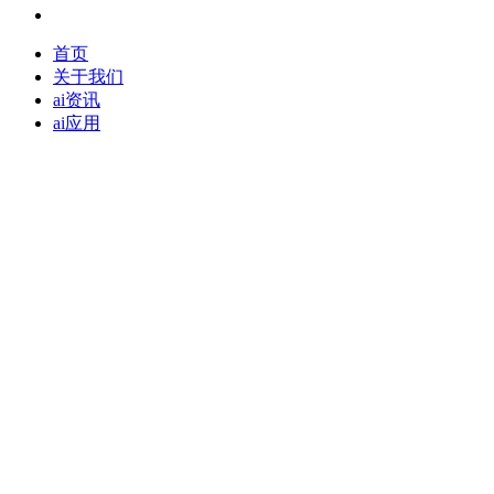
首页
关于我们
ai资讯
ai应用