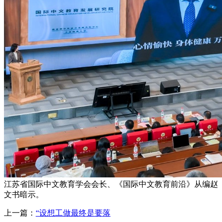
‌江苏省国际中文教育学会会长、《国际中文教育前沿》从编赵
文书暗示。
上一篇：
“设想工做最终是要落