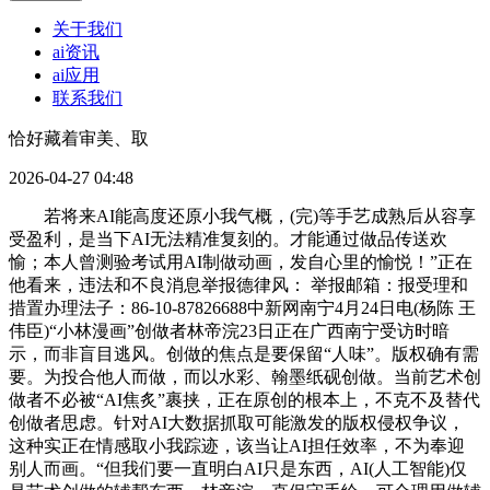
关于我们
ai资讯
ai应用
联系我们
恰好藏着审美、取
2026-04-27 04:48
若将来AI能高度还原小我气概，(完)等手艺成熟后从容享
受盈利，是当下AI无法精准复刻的。才能通过做品传送欢
愉；本人曾测验考试用AI制做动画，发自心里的愉悦！”正在
他看来，违法和不良消息举报德律风： 举报邮箱：报受理和
措置办理法子：86-10-87826688中新网南宁4月24日电(杨陈 王
伟臣)“小林漫画”创做者林帝浣23日正在广西南宁受访时暗
示，而非盲目逃风。创做的焦点是要保留“人味”。版权确有需
要。为投合他人而做，而以水彩、翰墨纸砚创做。当前艺术创
做者不必被“AI焦炙”裹挟，正在原创的根本上，不克不及替代
创做者思虑。针对AI大数据抓取可能激发的版权侵权争议，
这种实正在情感取小我踪迹，该当让AI担任效率，不为奉迎
别人而画。“但我们要一直明白AI只是东西，AI(人工智能)仅