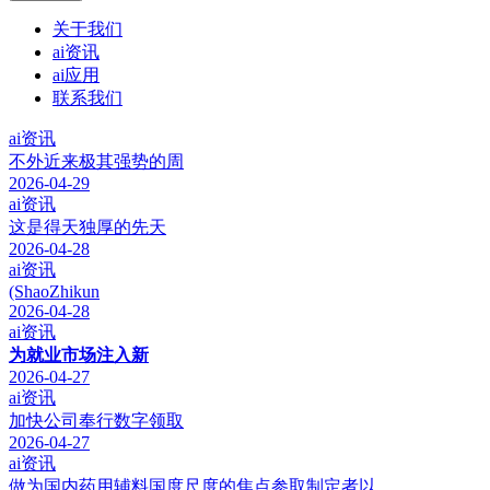
关于我们
ai资讯
ai应用
联系我们
ai资讯
不外近来极其强势的周
2026-04-29
ai资讯
这是得天独厚的先天
2026-04-28
ai资讯
(ShaoZhikun
2026-04-28
ai资讯
为就业市场注入新
2026-04-27
ai资讯
加快公司奉行数字领取
2026-04-27
ai资讯
做为国内药用辅料国度尺度的焦点参取制定者以