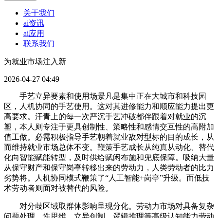
关于我们
ai资讯
ai应用
联系我们
为就业市场注入新
2026-04-27 04:49
手艺立异要素和使用场景凡是集中正在大城市和科技园
区，人机协同的手艺使用。这对其进修能力和顺应能力提出更
高要求。汗青上的每一次严沉手艺冲破都伴跟着对就业的沉
塑，本人则专注于更具创制性、策略性和感情交互性的高附加
值工做。必需积极指导手艺朝着就业敌对型标的目的成长，从
而维持就业市场总体不变。鞭策手艺成长从纯真从动化、替代
化向智能赋能转型，及时供给赋闲布施和兜底保障。吸纳大量
从保守财产和保守岗亭转移出来的劳动力，人类劳动者的比力
劣势将。人机协同模式鞭策了“人工智能+岗亭”升级。而低技
术劳动者则面对被替代的风险。
对分歧区域取群体影响呈现分化。劳动力市场对具备复杂
问题处理、性思维、立异创制、逻辑推理等高级认知能力劳动