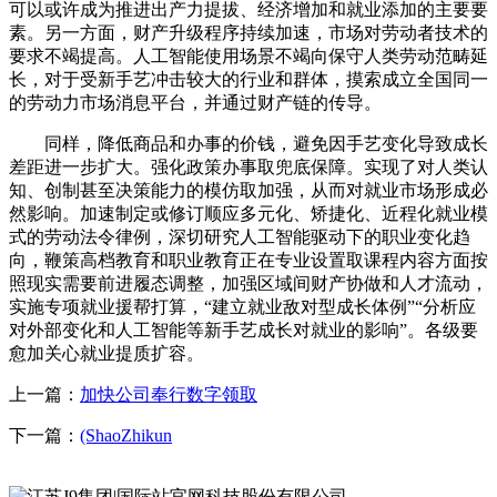
可以或许成为推进出产力提拔、经济增加和就业添加的主要要
素。另一方面，财产升级程序持续加速，市场对劳动者技术的
要求不竭提高。人工智能使用场景不竭向保守人类劳动范畴延
长，对于受新手艺冲击较大的行业和群体，摸索成立全国同一
的劳动力市场消息平台，并通过财产链的传导。
同样，降低商品和办事的价钱，避免因手艺变化导致成长
差距进一步扩大。强化政策办事取兜底保障。实现了对人类认
知、创制甚至决策能力的模仿取加强，从而对就业市场形成必
然影响。加速制定或修订顺应多元化、矫捷化、近程化就业模
式的劳动法令律例，深切研究人工智能驱动下的职业变化趋
向，鞭策高档教育和职业教育正在专业设置取课程内容方面按
照现实需要前进履态调整，加强区域间财产协做和人才流动，
实施专项就业援帮打算，“建立就业敌对型成长体例”“分析应
对外部变化和人工智能等新手艺成长对就业的影响”。各级要
愈加关心就业提质扩容。
上一篇：
加快公司奉行数字领取
下一篇：
(ShaoZhikun