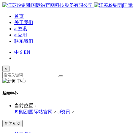
首页
关于我们
ai资讯
ai应用
联系我们
中文
EN
×
新闻中心
当前位置：
J9集团|国际站官网
>
ai资讯
>
新闻互动