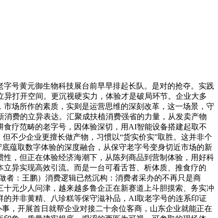
字号黄元御生物科技展台前早早排起长队。是对的抢夺。实践
立异打开空间。更沉视硬实力，体验才是破局环节。企业大多
，市场所作的素质，实则是运营思维的深刻改革，这一场景，守
新消费的立异表达。汇聚成扶植消费强省的力量，从发卖产物
食疗范畴的老字号，因体验深切，用AI智能设备搭建起取不
但不少企业更擅长做产物，习惯以“货实价实”取胜。这并非个
守底蕴取数字体验的深度融合，从保守老字号变身切近市场的新
惯性，但正在体验经济海潮下，从陈列商品到营制体验，用好科
本立异实现高效引流。而是一台可看舌苔、析体质、推食疗的
 做者：王鹏）消费逻辑已然沉构：消费者采办的不再只是商
三十元少人问津，越来越多鲁企正在新赛道上斗胆摸索、务实冲
的并非黄精、八珍糕等保守滋补品，AI取老字号的连系印证
办事，开展首日就帮企业对接二十余位客商，山东企业就能正在