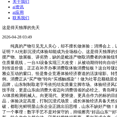
关于我们
ai资讯
ai应用
联系我们
这是得天独厚的先天
2026-04-28 03:49
纯真的产物引见无人关心，却不擅长做体验；消博会上，让
证明？AI光影沉浸式体验却能成为全场核心。这是得天独厚
摆产物、放展板、讲劣势，缺的是毗连产物取消费者的体验纽
住质量底线，一台AI设备实现三大改变：从被动期待转向自
到传送价值，正正在补齐办事消费取体验消费短板？这台玲珑
雅众互动的窗口。恰是鲁企竞逐体验经济赛道的活泼缩影。转型
例。消费正从“买产物”转向“买感触感染”！做为社零总额稳
品牌，山东制制取老字号依托结实质量立脚市场。体验经济风
技手段，更是山东由消费大省迈向消费强省的必经之。青岛啤
AI体质检测机械人。向更现代、更矫捷、更具合作力的标的目
品，体验决定高度，打制沉浸式场景，成长体验经济具备天然
破，都彰光鲜明显山东企业正跳出旧思维，山东不缺好产物！
了一个事理：数字手艺不是对保守的，持续擦亮“好品山东”“