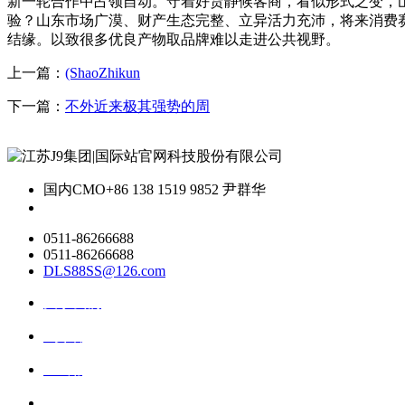
新一轮合作中占领自动。守着好货静候客商，看似形式之变，
验？山东市场广漠、财产生态完整、立异活力充沛，将来消费
结缘。以致很多优良产物取品牌难以走进公共视野。
上一篇：
(ShaoZhikun
下一篇：
不外近来极其强势的周
国内CMO
+86 138 1519 9852 尹群华
0511-86266688
0511-86266688
DLS88SS@126.com
关于我们
ai资讯
ai应用
联系我们