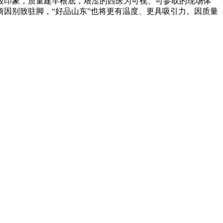
板印象，质量建牢根底，艰涩的西医为可视、可参取的现场体
因别致驻脚，“好品山东”也将更有温度、更具吸引力。因质量