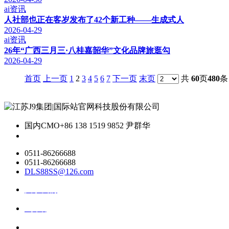
ai资讯
人社部也正在客岁发布了42个新工种——生成式人
2026-04-29
ai资讯
26年“广西三月三·八桂嘉韶华”文化品牌旅逛勾
2026-04-29
首页
上一页
1
2
3
4
5
6
7
下一页
末页
共
60
页
480
条
国内CMO
+86 138 1519 9852 尹群华
0511-86266688
0511-86266688
DLS88SS@126.com
关于我们
ai资讯
ai应用