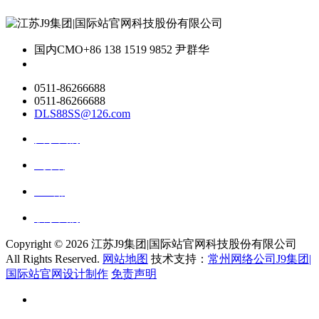
国内CMO
+86 138 1519 9852 尹群华
0511-86266688
0511-86266688
DLS88SS@126.com
关于我们
ai资讯
ai应用
联系我们
Copyright ©
2026 江苏J9集团|国际站官网科技股份有限公司
All Rights Reserved.
网站地图
技术支持：
常州网络公司J9集团|
国际站官网设计制作
免责声明