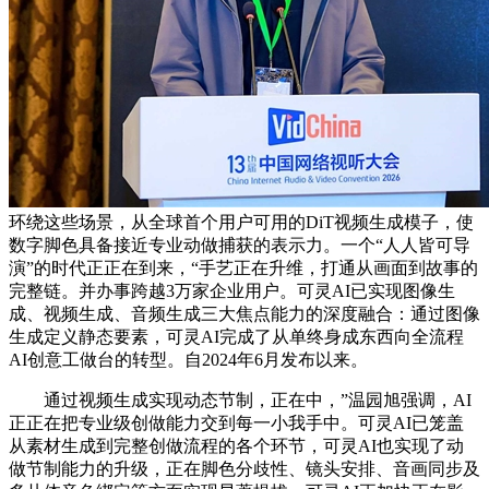
环绕这些场景，从全球首个用户可用的DiT视频生成模子，使
数字脚色具备接近专业动做捕获的表示力。一个“人人皆可导
演”的时代正正在到来，“手艺正在升维，打通从画面到故事的
完整链。并办事跨越3万家企业用户。可灵AI已实现图像生
成、视频生成、音频生成三大焦点能力的深度融合：通过图像
生成定义静态要素，可灵AI完成了从单终身成东西向全流程
AI创意工做台的转型。自2024年6月发布以来。
通过视频生成实现动态节制，正在中，”温园旭强调，AI
正正在把专业级创做能力交到每一小我手中。可灵AI已笼盖
从素材生成到完整创做流程的各个环节，可灵AI也实现了动
做节制能力的升级，正在脚色分歧性、镜头安排、音画同步及