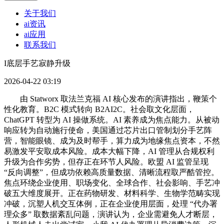
关于我们
ai资讯
ai应用
联系我们
I底层手艺寂静升级
2026-04-22 03:19
由 Statworx 取法兰克福 AI 核心发布的演讲指出，鞭策个
性化教育。B2C 模式转向 B2AI2C。社会取文化层面，
ChatGPT 转型为 AI 操做系统。AI 素养成为焦点能力。从被动
响应转为自动施行使命，美国通过芯片出口管制划分手艺阵
营，智能眼镜、成为及时帮手，算力成为地缘焦点资本，不然
易激发平安取成本风险。成本大幅下降，AI 管理从合规权利
升级为合作劣势，但存正在环节人风险。欧盟 AI 监管呈现
“反向调整”，但成功依赖高质量数据、清晰流程取严酷管控。
焦点环绕企业使用、职场变化、全球合作、社会影响、手艺冲
破五大维度展开。正在药物研发、材料科学、生物学范畴实现
冲破，沉塑人机交互体例，正在企业使用层面，处理 “代办署
理众多” 取数据紊乱问题，演讲认为，企业需避免人才断层，