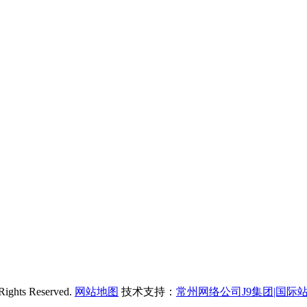
s Reserved.
网站地图
技术支持：
常州网络公司J9集团|国际