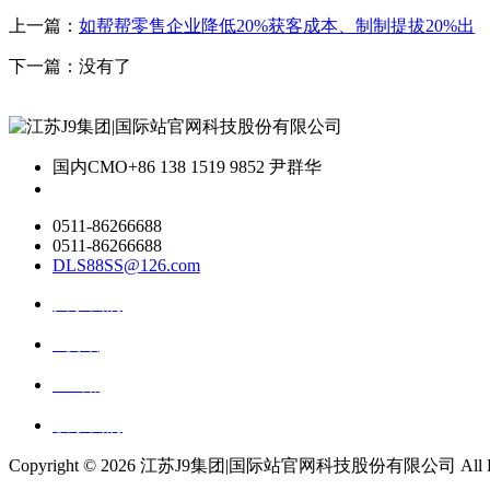
上一篇：
如帮帮零售企业降低20%获客成本、制制提拔20%出
下一篇：没有了
国内CMO
+86 138 1519 9852 尹群华
0511-86266688
0511-86266688
DLS88SS@126.com
关于我们
ai资讯
ai应用
联系我们
Copyright ©
2026 江苏J9集团|国际站官网科技股份有限公司 All Right