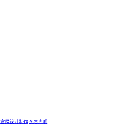
站官网设计制作
免责声明