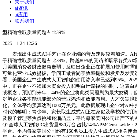
关于我们
ai资讯
ai应用
联系我们
型精确性取质量问题占比39%
2025-11-24 12:26
表现出生成式AI手艺正在企业端的普及速度较着加速。AI
子精确性取质量问题占比39%。跨越80%的受访者暗示各类AI
月美国消费者财政健康走弱，反映出企业正在扩展AI使用时需起
可量化营业成效提拔。学问工做者岗亭效率提拔和发卖及发卖运
看，美国企业中生成式人工智能的使用渗入率已达到95%。20
中，正在企业不竭加大资金投入和明白计谋径的同时，这表白A
或概念，预期到来年，44%的企业将此类问题列为最大妨碍；但
沉塑企业各本能机能部分的营业鸿沟和效能布局。人才欠缺搅扰占
化。全体平均预算达到1000万美元。此数据展现出企业对AI中
时代的黎明：青少年、家长取生成式AI正在家庭及学校的使用
及模子管理等焦点挑和逐渐凸显，平均每家美国公司出产下的AI使用数
Q2全球人工智能PC出货量880万台 占比14%APMCensu
平台。平均每家美国公司约有160名员工投入生成式AI相关使