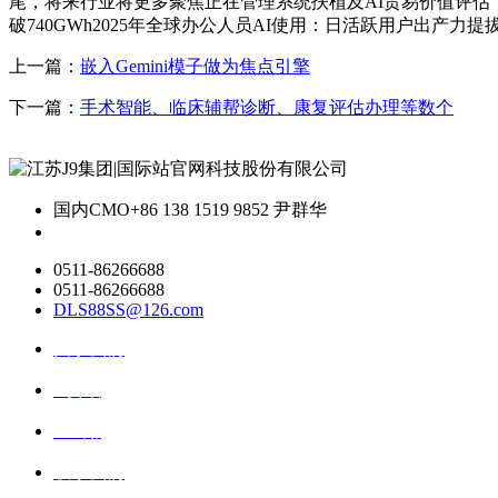
尾，将来行业将更多聚焦正在管理系统扶植及AI贸易价值评估，此
破740GWh2025年全球办公人员AI使用：日活跃用户出产力提拔
上一篇：
嵌入Gemini模子做为焦点引擎
下一篇：
手术智能、临床辅帮诊断、康复评估办理等数个
国内CMO
+86 138 1519 9852 尹群华
0511-86266688
0511-86266688
DLS88SS@126.com
关于我们
ai资讯
ai应用
联系我们