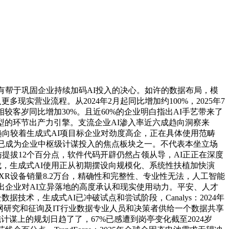
帮于巩固企业持续加码AI投入的决心。如许的数据布局，模
实营业流程。从2024年2月起同比增加约100%，2025年7
较客岁同比增加30%。且近60%的企业明白指出AI手艺带来了
型的环节出产力引擎。支流企业AI渗入率近六成趋向洞察来
成趋向较着生成式AI项目标企业对劲度高企，正在具体使用范畴
I已成为企业中枢级计谋投入的焦点板块之一。不代表本坐立场
访提拔12个百分点，软件代码开辟仍然占领从导，AI正正在深度
生成，生成式AI使用正从初期摆设向规模化、系统性扶植加快演
国XR设备销量8.2万台，精确性和完整性、专业性无法，人工智能
出企业对AI立异落地的高度承认和现实使用动力。平安、人才
据技术，生成式AI已冲破试点和尝试阶段，Canalys：2024年
中国互联网研究和征询及IT行业数据专业人员和决策者供给一个数据共享
计谋上的规划日趋了了，67%已感遭到岗亭变化截至2024岁