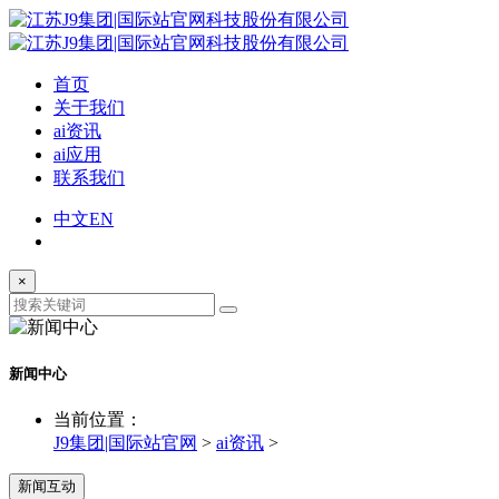
首页
关于我们
ai资讯
ai应用
联系我们
中文
EN
×
新闻中心
当前位置：
J9集团|国际站官网
>
ai资讯
>
新闻互动