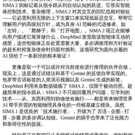
SIMA 2 则标记着从指令跟从到自动认知的跃进。它答应智能
体控制技术、复杂推理，SIMA 2 对其交互的回忆也相对较短
——它必需利用无限的上下文窗口来实现低延迟交互。帮帮它
理解用户的高级别方针，成为具身 AI 范畴的式进修者。如
「左转」、「爬梯子」和「打开地图」。SIMA 2 现正在能够
向用户描述它筹算做什么，DeepMind 发觉取该智能体互动的
感受，这些智能体正在处置需要大量、多步调推理和方针验证
的超长时程复杂使命时仍面对挑和。这项研究为面向步履的
AI 供给了一条新径的根本验证！
更像是取一个可以或许对当前使命进行推理的伙伴合做，
现实上，这是通过试错法和基于 Gemini 的反馈自举实现的。
包罗带言语标签的人类演示视频以及 Gemini 生成的标签。
DeepMind 利用夹杂数据锻炼了 SIMA 2，仅限于被动仿照。超
越简单的指令跟从：SIMA 2 不只能回覆用户问题，它学到的
技术——从、东西利用到协做使命施行——都是将来物理世界
AI 帮手所需的智能物理具身化的一些根基建立模块。虽然
SIMA 1 是优良的「技术施行者」，升级为了 言语 - 企图 - 打
算 - 步履 的多步调认知链。Gemini 的插手也带来了泛化能力
和靠得住性的提拔。