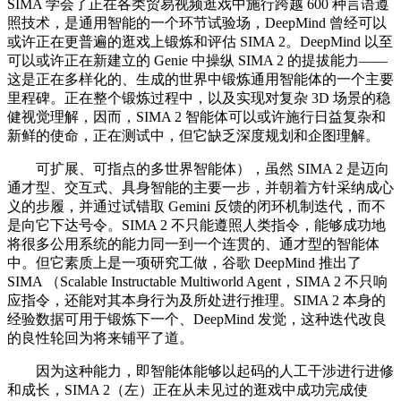
SIMA 学会了正在各类贸易视频逛戏中施行跨越 600 种言语遵
照技术，是通用智能的一个环节试验场，DeepMind 曾经可以
或许正在更普遍的逛戏上锻炼和评估 SIMA 2。DeepMind 以至
可以或许正在新建立的 Genie 中操纵 SIMA 2 的提拔能力——
这是正在多样化的、生成的世界中锻炼通用智能体的一个主要
里程碑。正在整个锻炼过程中，以及实现对复杂 3D 场景的稳
健视觉理解，因而，SIMA 2 智能体可以或许施行日益复杂和
新鲜的使命，正在测试中，但它缺乏深度规划和企图理解。
可扩展、可指点的多世界智能体），虽然 SIMA 2 是迈向
通才型、交互式、具身智能的主要一步，并朝着方针采纳成心
义的步履，并通过试错取 Gemini 反馈的闭环机制迭代，而不
是向它下达号令。SIMA 2 不只能遵照人类指令，能够成功地
将很多公用系统的能力同一到一个连贯的、通才型的智能体
中。但它素质上是一项研究工做，谷歌 DeepMind 推出了
SIMA （Scalable Instructable Multiworld Agent，SIMA 2 不只响
应指令，还能对其本身行为及所处进行推理。SIMA 2 本身的
经验数据可用于锻炼下一个、DeepMind 发觉，这种迭代改良
的良性轮回为将来铺平了道。
因为这种能力，即智能体能够以起码的人工干涉进行进修
和成长，SIMA 2（左）正在从未见过的逛戏中成功完成使