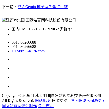
下一篇：
嵌入Gemini模子做为焦点引擎
国内CMO
+86 138 1519 9852 尹群华
0511-86266688
0511-86266688
DLS88SS@126.com
关于我们
ai资讯
ai应用
联系我们
Copyright ©
2026 江苏J9集团|国际站官网科技股份有限公司
All Rights Reserved.
网站地图
技术支持：
常州网络公司J9集团|
国际站官网设计制作
免责声明