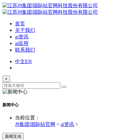
首页
关于我们
ai资讯
ai应用
联系我们
中文
EN
×
新闻中心
当前位置：
J9集团|国际站官网
>
ai资讯
>
新闻互动