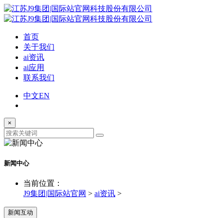
首页
关于我们
ai资讯
ai应用
联系我们
中文
EN
×
新闻中心
当前位置：
J9集团|国际站官网
>
ai资讯
>
新闻互动