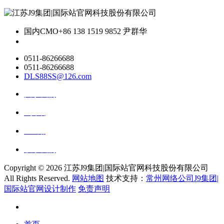
国内CMO
+86 138 1519 9852 尹群华
0511-86266688
0511-86266688
DLS88SS@126.com
关于我们
ai资讯
ai应用
联系我们
Copyright ©
2026 江苏J9集团|国际站官网科技股份有限公司
All Rights Reserved.
网站地图
技术支持：
常州网络公司J9集团|
国际站官网设计制作
免责声明