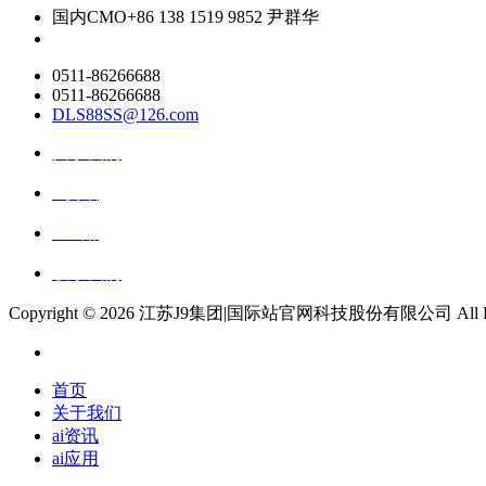
国内CMO
+86 138 1519 9852 尹群华
0511-86266688
0511-86266688
DLS88SS@126.com
关于我们
ai资讯
ai应用
联系我们
Copyright ©
2026 江苏J9集团|国际站官网科技股份有限公司 All Right
首页
关于我们
ai资讯
ai应用