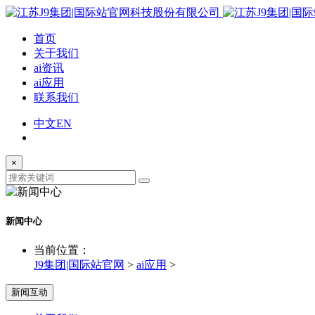
首页
关于我们
ai资讯
ai应用
联系我们
中文
EN
×
新闻中心
当前位置：
J9集团|国际站官网
>
ai应用
>
新闻互动