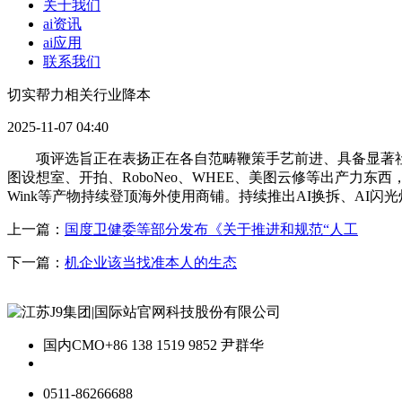
关于我们
ai资讯
ai应用
联系我们
切实帮力相关行业降本
2025-11-07 04:40
项评选旨正在表扬正在各自范畴鞭策手艺前进、具备显著社会
图设想室、开拍、RoboNeo、WHEE、美图云修等出产力
Wink等产物持续登顶海外使用商铺。持续推出AI换拆、AI
上一篇：
国度卫健委等部分发布《关于推进和规范“人工
下一篇：
机企业该当找准本人的生态
国内CMO
+86 138 1519 9852 尹群华
0511-86266688