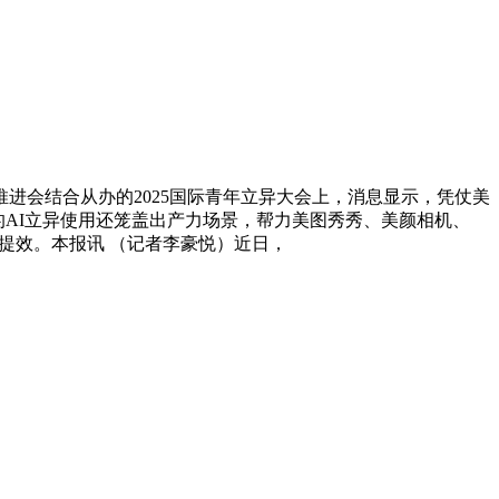
会结合从办的2025国际青年立异大会上，消息显示，凭仗美
图的AI立异使用还笼盖出产力场景，帮力美图秀秀、美颜相机、
本提效。本报讯 （记者李豪悦）近日，