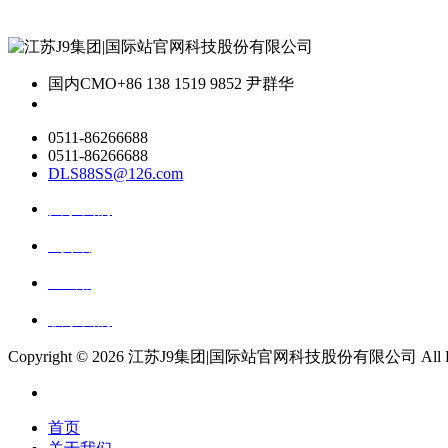
国内CMO
+86 138 1519 9852 尹群华
0511-86266688
0511-86266688
DLS88SS@126.com
关于我们
ai资讯
ai应用
联系我们
Copyright ©
2026 江苏J9集团|国际站官网科技股份有限公司 All Right
首页