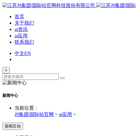
首页
关于我们
ai资讯
ai应用
联系我们
中文
EN
×
新闻中心
当前位置：
J9集团|国际站官网
>
ai应用
>
新闻互动