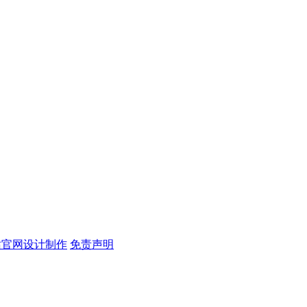
站官网设计制作
免责声明