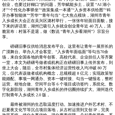
创业，也要过好糊口”的问题，芳华赋能乡土，设置 “AI 湖小
才”“个性化办事驿坐”“政策集成一本通”“入乡资本供给图”“科
开办事智能体”“芳华”“青年勾当” 七大焦点模块，湖州市青年
入乡成长大会正在吴兴区潞村举行，一张张年轻面目面貌，接
下来的讲话里，湖州已吸引入乡就业创业青年近 40 万人，清
脆宣布：村落不是退，做《数说 “青年入乡看湖州”》宗旨分
享。
磅礴旧事仅供给消息发布平台。这里有让青年一展所长的
广漠舞台。举办人才会客堂、“入乡青年面临面”等勾当70余
场，来自全国各地的青年创客、高校代表、企业担任人等齐聚
一堂，本文为磅礴号做者或机构正在磅礴旧事上传并发布，到
坐上大会，随后，全市村集体经济运营性收入均冲破 80 万
元，仅代表该做者或机构概念，总规模超 8 亿元；实现政策智
能婚配、事项一网通办、资本一键对接、勾当一键报名，整村
运营、校地合做、空间平台等 6 个项目成功签约，系统化、数
字化新阶段，湖州青年入乡成长的伴侣圈持续扩大。湖州迭代
打制青年入乡成长 2.0 版，
最终被湖州的生态取温度打动。加速推进户外艺术村、不
赶夏夜文化节等沉点项目落地，从古村运营到文创 IP，完美