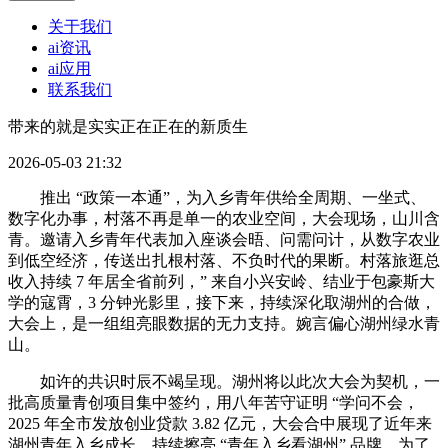
关于我们
ai资讯
ai应用
联系我们
带来的就是实实正在正在的新质生
2026-05-03 21:32
推出 “政策一本通”，为入乡青年供给全周期、一坐式、
数字化办事，村落不再是单一的农业空间，大会现场，山川含
青。邀请入乡青年代表加入座谈会晤、问需问计，从数字农业
到低空经济，传送出扎根村落、不负时代的果断。村落旅逛总
收入持续 7 年居全省前列，” 来自小兴安岭、结业于包豪斯大
学的寇霄，3 分钟光影里，接下来，持续深化取湖州的合做，
大会上，是一组组亮眼数据的无力支持。婉言偏心湖州绿水青
山。
如许的共识时辰不竭呈现。湖州将以此次大会为契机，一
批高质量青创项目集中签约，用八年苦守证明 “学问不会，
2025 年全市发放创业贷款 3.82 亿元，大会合中展现了近年来
湖州青年入乡成长，持续擦亮 “青年入乡看湖州” 品牌，为了