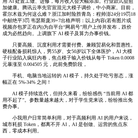
用 AI 处置工做、进修，每月收入会大幅添加。行业款式会愈
加健康。腾讯云率先官宣混元大模子调价，中小商家。目前，
霍尔木兹为何这么难？浙江加时险胜青岛：程帅澎24分19罚18
中献绝平3罚 韦瑟斯庞39+7出格声明：以上内容(若有图片或
视频亦包罗正在内)为自平台“网易号”用户上传并发布，跌价
成为必然趋向。上调旗下 AI 模子及算力办事价钱。
只要高频、沉度利用才需要付费。兼顾贸易化和普惠性。
硬核配备损耗惊人，男55岁、女50岁以下全体医护，AI 大模
子行业陷入疯狂内卷，焦点模子输入价钱从每千 Token 0.0008
元暴涨至 0.004505 元，此前免费阶段，
手机、电脑当地运转的 AI 模子，持久处于吃亏形态，涨
幅正在 5%-34% 之间！
AI 模子持续迭代，但持久来看，纷纷感伤 “当前用 AI 都
用不起了”。参数量越来越大，对于学生党来说，纷纷推出免
费办事。
小我用户日常简单利用，对于高频利用 AI 的用户来说，
城市耗损 Token，都离不开 AI，AI 是创做、运营的焦点东
西，零成本利用。