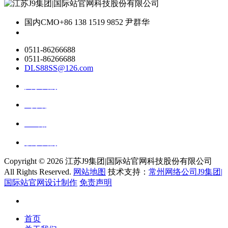
国内CMO
+86 138 1519 9852 尹群华
0511-86266688
0511-86266688
DLS88SS@126.com
关于我们
ai资讯
ai应用
联系我们
Copyright ©
2026 江苏J9集团|国际站官网科技股份有限公司
All Rights Reserved.
网站地图
技术支持：
常州网络公司J9集团|
国际站官网设计制作
免责声明
首页