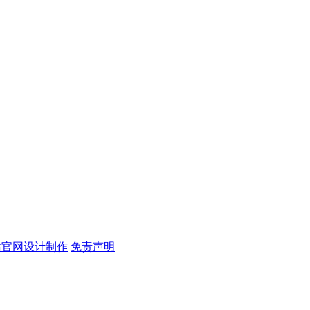
站官网设计制作
免责声明