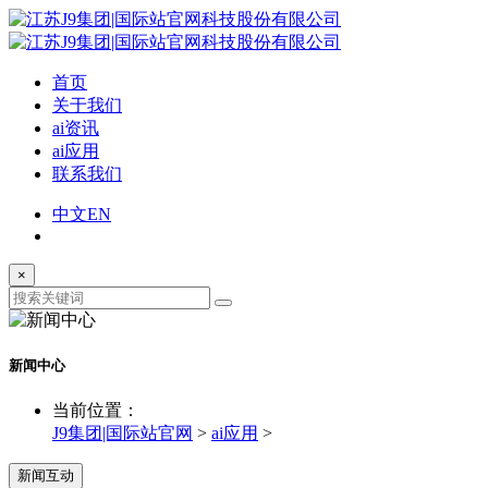
首页
关于我们
ai资讯
ai应用
联系我们
中文
EN
×
新闻中心
当前位置：
J9集团|国际站官网
>
ai应用
>
新闻互动