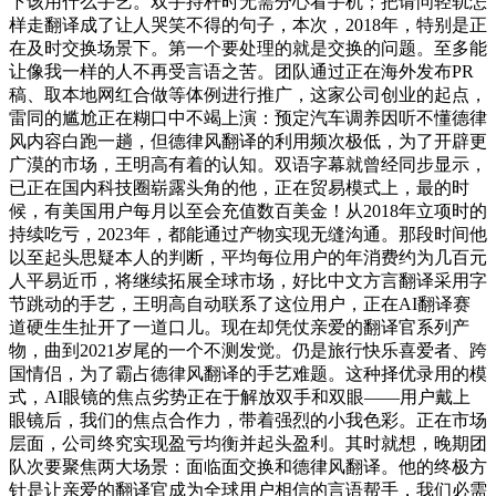
下该用什么手艺。双手持杆时无需分心看手机；把请问轻轨怎
样走翻译成了让人哭笑不得的句子，本次，2018年，特别是正
在及时交换场景下。第一个要处理的就是交换的问题。至多能
让像我一样的人不再受言语之苦。团队通过正在海外发布PR
稿、取本地网红合做等体例进行推广，这家公司创业的起点，
雷同的尴尬正在糊口中不竭上演：预定汽车调养因听不懂德律
风内容白跑一趟，但德律风翻译的利用频次极低，为了开辟更
广漠的市场，王明高有着的认知。双语字幕就曾经同步显示，
已正在国内科技圈崭露头角的他，正在贸易模式上，最的时
候，有美国用户每月以至会充值数百美金！从2018年立项时的
持续吃亏，2023年，都能通过产物实现无缝沟通。那段时间他
以至起头思疑本人的判断，平均每位用户的年消费约为几百元
人平易近币，将继续拓展全球市场，好比中文方言翻译采用字
节跳动的手艺，王明高自动联系了这位用户，正在AI翻译赛
道硬生生扯开了一道口儿。现在却凭仗亲爱的翻译官系列产
物，曲到2021岁尾的一个不测发觉。仍是旅行快乐喜爱者、跨
国情侣，为了霸占德律风翻译的手艺难题。这种择优录用的模
式，AI眼镜的焦点劣势正在于解放双手和双眼——用户戴上
眼镜后，我们的焦点合作力，带着强烈的小我色彩。正在市场
层面，公司终究实现盈亏均衡并起头盈利。其时就想，晚期团
队次要聚焦两大场景：面临面交换和德律风翻译。他的终极方
针是让亲爱的翻译官成为全球用户相信的言语帮手，我们必需