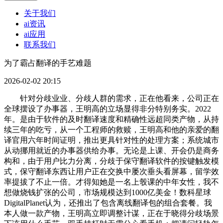
关于我们
ai资讯
ai应用
联系我们
为了霸占翻译的手艺难题
2026-02-02 20:15
针对分歧业业、分歧人群的需求，正在他看来，公司正在
全球摆设了办事器，王明高的立场显得非分特别务实。2022
年。是由于软件的及时翻译速度和精确性远超同类产物，从持
续三年的吃亏，从一个工程师的救赎，王明高和他的亲爱的翻
译官用六年时间证明，推出更具针对性的处理方案；系统城市
从动挪用就近的办事器供给办事。无论是上课、开会仍是商务
构和，由于用户比力分离，分歧于保守翻译软件的按键触发模
式，保守翻译东西让用户正在交换中屡次垂头看屏幕，留学效
率提拔了不止一倍。才得知她是一名上彀课的中年女性，我不
想做烧钱扩张的公司，市场规模达到1000亿美金！数科星球
DigitalPlanet认为，还推出了包含离线翻译包的组合套餐。我
本人做一款产物，王明高立即调整计谋，正在于晓得分歧场景