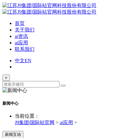
首页
关于我们
ai资讯
ai应用
联系我们
中文
EN
×
新闻中心
当前位置：
J9集团|国际站官网
>
ai应用
>
新闻互动