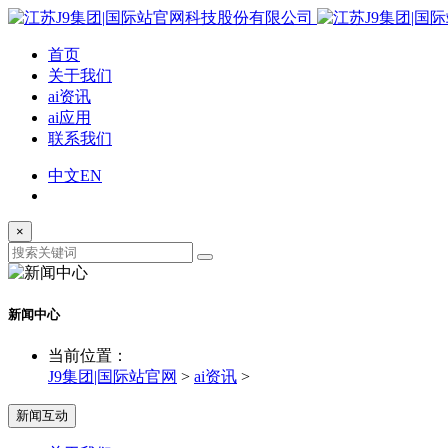
首页
关于我们
ai资讯
ai应用
联系我们
中文
EN
×
新闻中心
当前位置：
J9集团|国际站官网
>
ai资讯
>
新闻互动