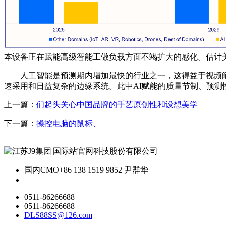
本设备正在赋能高级智能工做负载方面不竭扩大的感化。估计美
人工智能是预测期内增加最快的行业之一，这得益于视频阐发
速采用和日益复杂的边缘系统。此中AI赋能的质量节制、预测
上一篇：
们起头关心中国品牌的手艺原创性和设想美学
下一篇：
操控电脑的鼠标、
国内CMO
+86 138 1519 9852 尹群华
0511-86266688
0511-86266688
DLS88SS@126.com