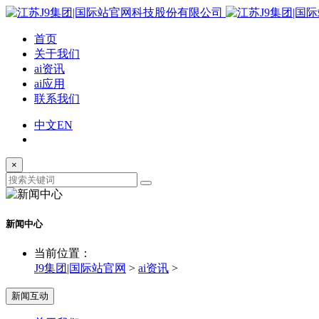
首页
关于我们
ai资讯
ai应用
联系我们
中文
EN
×
新闻中心
当前位置：
J9集团|国际站官网
>
ai资讯
>
新闻互动