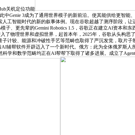
d Hub关机定位功能
的最新记载。此中Genie 3成为了通用世界模子的新前沿。使其能供
摸索人工智能时代的新的叙事体例。现在谷歌超越了测序阶段，让
cs模子、更先辈的Gemini Robotics 1.5，谷歌正在建
将AI Agent带入了物理世界和虚拟世界，起首本年，2025年，谷
量子计较、能源和冲破性手艺等范畴也取得了严沉发觉，取片子
，都标记着AI辅帮软件开辟迈入了一个新时代。俄方：此为全体俄罗
学和数学范畴均正在AI帮帮下取得了诸多进展。成立了Agent