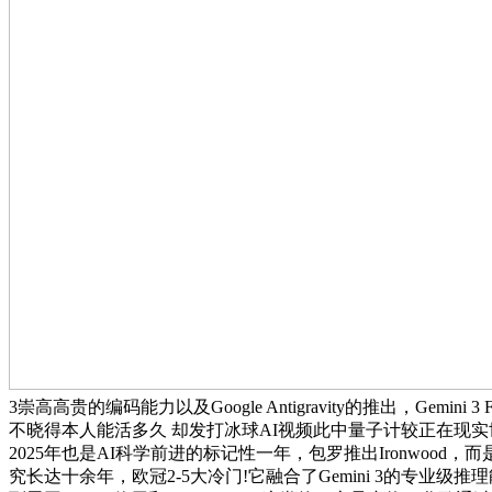
3崇高高贵的编码能力以及Google Antigravity的推出，Ge
不晓得本人能活多久 却发打冰球AI视频此中量子计较正在现实世
2025年也是AI科学前进的标记性一年，包罗推出Ironwo
究长达十余年，欧冠2-5大冷门!它融合了Gemini 3的专业