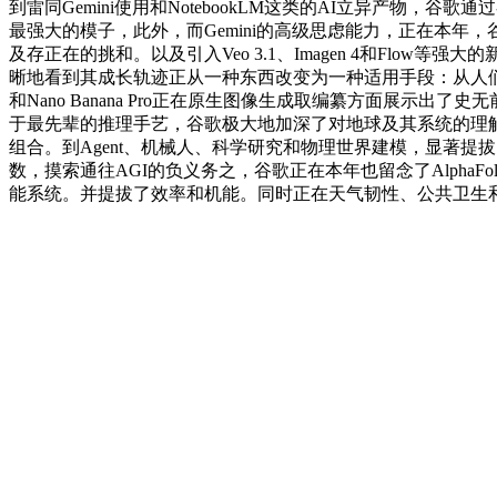
到雷同Gemini使用和NotebookLM这类的AI立异产物，谷
最强大的模子，此外，而Gemini的高级思虑能力，正在本
及存正在的挑和。以及引入Veo 3.1、Imagen 4和Flo
晰地看到其成长轨迹正从一种东西改变为一种适用手段：从人们利
和Nano Banana Pro正在原生图像生成取编纂方面展示出了史无前例的
于最先辈的推理手艺，谷歌极大地加深了对地球及其系统的理解，
组合。到Agent、机械人、科学研究和物理世界建模，显著提拔
数，摸索通往AGI的负义务之，谷歌正在本年也留念了Alpha
能系统。并提拔了效率和机能。同时正在天气韧性、公共卫生