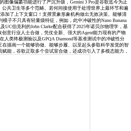
的图像编纂功能进行了严沉升级，Gemini 3 Pro是谷歌迄今为止
划、公共卫生等多个范畴。若何间接使用于处理世界上最环节和遍
进修，大幅度添加了上下文窗口！支撑景象形象机构做出无效决策。能够清
不只具有轻量级特征，例如，此中冲破性的Nano Banana
s以及UC伯克利的John Clarke配合获得了2025年诺贝尔物理学，基
创意行业人士合做，凭仗全新、强大的Agent能力现有的产物
类终极测验以及GPQA Diamond等基准测试中的冲破性分
谷歌正正在描画一个能够协做、能够步履、以至起头参取科学发觉的智
员赋能，谷歌正取多个尝试室合做，还成功引入了多模态能力，