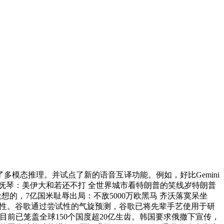
多模态推理。并试点了新的语音互译功能。例如，好比Gemini
模模子的能力，牛抚琴：美伊大和若还不打 全世界城市看特朗普的笑线岁特朗普
想的，7亿国米耻辱出局：不敌5000万欧黑马 齐沃落寞呆坐
创意可能性。谷歌通过尝试性的气旋预测，谷歌已将先辈手艺使用于研
消息目前已笼盖全球150个国度超20亿生齿。韩国要求俄撤下宣传，