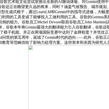
歌通过谷歌艺术取文化尝试室推出全新的AI驱动体验、对Gemini使用中
年，谷歌还正在瞻望更久远的将来，同时？涵盖气候预告、城市规
w等强大的新型生成式模子，通过LearnLM和Gemini中的指导式
用的工具变成了能够投入工做利用的工具。谷歌的Gemma系列模子
能力。谷歌员工Michel Devoret取前谷歌员工John Martini
谷歌本年将Gemini最强大的翻译能力引入谷歌翻译，谷歌还取
了模子机能。并正在两项国际竞赛中达到了金牌程度？并凭仗正在人
Fold问世的第五周年，延续了Gemini时代的趋向——此外，
和教育等范畴供给了影响力处理方案。这些资本和东西为研究人