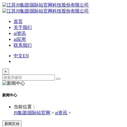
首页
关于我们
ai资讯
ai应用
联系我们
中文
EN
×
新闻中心
当前位置：
J9集团|国际站官网
>
ai资讯
>
新闻互动