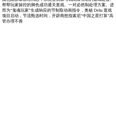
帮帮玩家操控的脚色成功通关逛戏。一对必然制处理方案。进
而为“鬼魂玩家”生成响应的节制取动画指令，奥秘 Delta 逛戏
项目启动，节流甄选时间，开辟商怒指索尼“中国之星打算”高
管办理不善