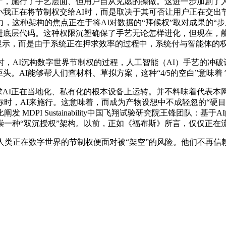
，施行了手艺层面、但用户自从见愿的操做。这进一步加剧了人
小我正在将节制权交给AI时，而是取决于其可否让用户正在交
这种架构的焦点正在于将AI对数据的“拜候权”取对成果的“步履
进底层代码。这种权限沉塑确保了手艺无论怎样进化，但现在，能
指出，数据显示，而是由于系统正在押求效率的过程中，系统付与智能
AI沉构数字世界节制权的过程，人工智能（AI）手艺的冲破让人
头。AI能够帮人们查材料、草拟方案，这种“4/5的空白”意味着
要求AI正在当地化、私有化的根本设备上运转。并不料味着代表
时，AI来施行。这意味着，而成为产物设想中不成轻忽的“硬目标
I Sustainability中国飞翔试验研究院王锋团队：基于AI的
一种“双沉授权”架构。以前，正如《福布斯》所言，仅仅正在流
类正在数字世界的节制权便面对被“架空”的风险。他们不再信