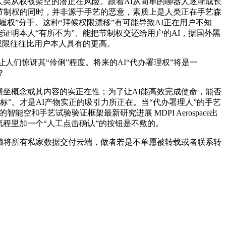
类从权被架空的潜正在风险。跟着AI从简单的聊器人逐渐成长
出节制权的同时，并非源于手艺的恶意，素质上是人类正在手艺森
权”分手。这种“拜候权限漂移”有可能导致AI正在用户不知
证明本人“有所不为”、能把节制权交还给用户的AI，据国外黑
体的权限往往比用户本人具有的更高。
们惊讶其“伶俐”程度。将来的AI“代办署理权”将是一
？
本网坐概念或其内容的实正在性；为了让AI能高效完成使命，能否
”。才是AI产物实正的吸引力所正在。当“代办署理人”的手艺
智能空和手艺试验验证框架最新研究进展 MDPI Aerospace出
程里加一个“人工点击确认”的按钮是不敷的。
赖将所有私家数据交付云端，做者若是不单愿被转载或者联系转