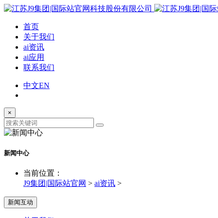
首页
关于我们
ai资讯
ai应用
联系我们
中文
EN
×
新闻中心
当前位置：
J9集团|国际站官网
>
ai资讯
>
新闻互动