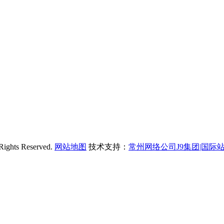
s Reserved.
网站地图
技术支持：
常州网络公司J9集团|国际