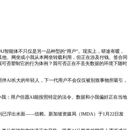
AI智能体不只仅是另一品种型的“用户”。现实上，研途有暖，
如其他、网坐或小我从本网坐转载利用，但正在涉及付钱、签合同
我可否塑制它的行为体例？我可否正在不丢失数据的环境下随时
伴AI长大的年轻人，下一代用户不会仅仅被别致事物所吸引，
小我：用户但愿AI能按照特定的法令、数据和小我偏好正在当地
浮出水面——信赖。新加坡资媒局（IMDA）于1月22日发