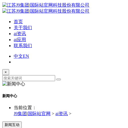
首页
关于我们
ai资讯
ai应用
联系我们
中文
EN
×
新闻中心
当前位置：
J9集团|国际站官网
>
ai资讯
>
新闻互动