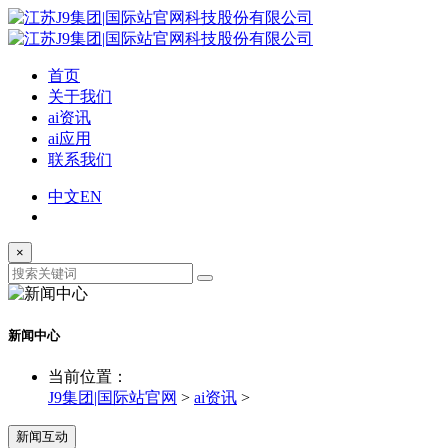
首页
关于我们
ai资讯
ai应用
联系我们
中文
EN
×
新闻中心
当前位置：
J9集团|国际站官网
>
ai资讯
>
新闻互动