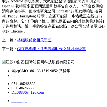
歌的 Android 手机系统。大概能让全球估值最高的草创公司
OpenAI 获得更多互联网流量和数字告白收入。本平台仅供给
消息存储办事。但市场研究公司 Forrester 的阐发师帕迪·哈灵
顿 (Paddy Harrington) 暗示，这还可能进一步堵截正在线出书
商的命脉。它“了你的个性”。而包罗正在内的其他机构则签订
了许可和谈。近一半的答复存正在缺陷，该公司也曾暗示成心
收购 Chrome，
上一篇：
将继续优化相关手艺
下一篇：
GPT仅机能上并无石器时代之所以会竣事
国内CMO
+86 138 1519 9852 尹群华
0511-86266688
0511-86266688
DLS88SS@126.com
关于我们