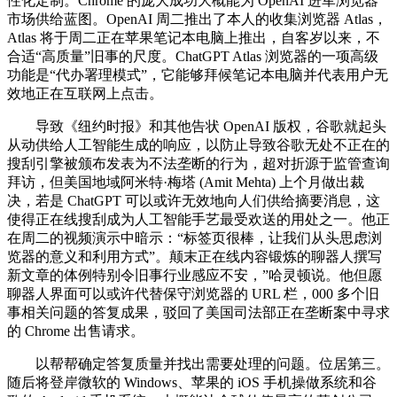
性化定制。Chrome 的庞大成功大概能为 OpenAI 进军浏览器
市场供给蓝图。OpenAI 周二推出了本人的收集浏览器 Atlas，
Atlas 将于周二正在苹果笔记本电脑上推出，自客岁以来，不
合适“高质量”旧事的尺度。ChatGPT Atlas 浏览器的一项高级
功能是“代办署理模式”，它能够拜候笔记本电脑并代表用户无
效地正在互联网上点击。
导致《纽约时报》和其他告状 OpenAI 版权，谷歌就起头
从动供给人工智能生成的响应，以防止导致谷歌无处不正在的
搜刮引擎被颁布发表为不法垄断的行为，超对折源于监管查询
拜访，但美国地域阿米特·梅塔 (Amit Mehta) 上个月做出裁
决，若是 ChatGPT 可以或许无效地向人们供给摘要消息，这
使得正在线搜刮成为人工智能手艺最受欢送的用处之一。他正
在周二的视频演示中暗示：“标签页很棒，让我们从头思虑浏
览器的意义和利用方式”。颠末正在线内容锻炼的聊器人撰写
新文章的体例特别令旧事行业感应不安，”哈灵顿说。他但愿
聊器人界面可以或许代替保守浏览器的 URL 栏，000 多个旧
事相关问题的答复成果，驳回了美国司法部正在垄断案中寻求
的 Chrome 出售请求。
以帮帮确定答复质量并找出需要处理的问题。位居第三。
随后将登岸微软的 Windows、苹果的 iOS 手机操做系统和谷