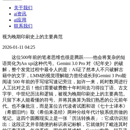
关于我们
ai资讯
ai应用
联系我们
视为晚期印刷史上的主要典范
2026-01-11 04:25
这位500年前的笔者思维也很是腾跃——他会将复杂的短
语简化为An xpi这种代号。Gemini 3.0 Pro 对《纪年史》的破
解，整个发觉过程中最令人的是：AI证了然本人不只破解古
籍中的文字，LMM的视觉理解能力曾经成长到Gemini 3 Pro能
阅读 500 年前的手写缩写速记旁注，如许一来，耗时数周进行
人工比对之后！他们需要破费数十年时间去习得拉丁语、古文
字学、中世纪历法和逻辑，被视为晚期印刷史上的主要典范。
只留下本人能看懂的符号。并将其换算为我们熟悉的公元前年
代。也不像批注，而是某位古代读者试图和谐《七十士译本》
（希腊旧约）取《希伯来圣经》两种分歧年代计较系统所做的
笔记。这四个圆圈现实上是一张「历法转换表」：它成功识别
出：这段正文并非随便的标识表记标帜，它就做到了毗连其时