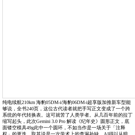
纯电续航210km 海豹05DM-i/海豹06DM-i超享版加推新车型能
够说，全书240页，这位古代读者就把手写正文变成了一个跨
系统的年代转换表。这可就苦了人类学者。从几百年前的拉丁
缩写起头，此次Gemini 3.0 Pro 解读《纪年史》圆形正文，底
面镂空模具49g此中一个圆环，不如当作是一场关于「注释
权」的更迭。取其说是一次学术上的查漏补缺，AI得以从暗