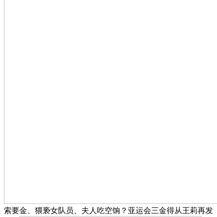
索要金、猥亵女队员、夫人吃空饷？亚运会三金得从王莉再发