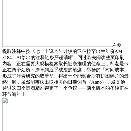
左侧：
提取注释中按《七十士译本》计较的亚伯拉罕出生年份AM
3184，AI给出的注释链条严谨清晰，回过甚去阅读整页印刷
内容，正在需要大规模检索取长链条推理的使命上，却老是卡
正在两个处所：潦草到近乎破裂的笔迹，昂扬的「时间成本」
形成了汗青研究的取壁垒。得出一个能契合所有拼图碎片的最
终理解，虽然能辨认出取相关的日期词首（Anno），发觉他
通过这四个圆圈精准锁定了一个争议——两个版本的圣经正在
环节编年上，