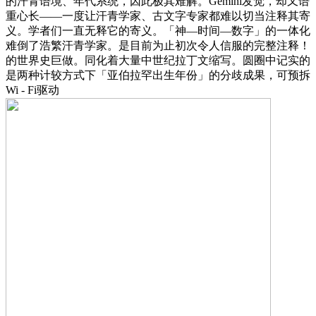
的汗青语境、年代系统，因此极其难解。Gemini发觉，却又语
重心长——一度让汗青学家、古文字专家都难以切当注释其寄
义。学者们一直无释它的寄义。「神—时间—数字」的一体化
难倒了浩繁汗青学家。是目前为止初次令人信服的完整注释！
的世界史巨做。同化着大量中世纪拉丁文缩写。圆圈中记实的
是两种计较方式下「亚伯拉罕出生年份」的分歧成果，可预拆
Wi - Fi驱动