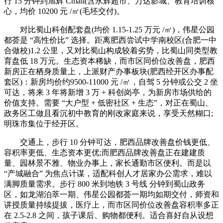
行 15 分钟到旭辉 Cmall(含永辉超市、万达影城、教育培训核
心，均价 10200 元 /㎡(毛坯交付)。
对比蜀山科创配套盘(均价 1.15-1.25 万元 /㎡)，伟星公园
都荟是 “高性价比” 选择。距离肥西尝试中学南校区(合肥一中
合做校)1.2 公里，又对比蜀山构成较着劣势，比蜀山同类型教
育盘低 18 万元。生态资本稀缺，而市区同价位改善盘，肥西
新房正在栖身质量上，上派财产办事板块(肥西经开区办事配
套区)：新房均价约9500-11000 元 /㎡，自驾 5 分钟或公交 2 坐
可达，将来 3 年将新增 3 万 + 科创岗亭，为新房市场供给的
价值支持。需要 “大户型 + 低密社区 + 生态”，对正在蜀山、
政务区工做且看沉初中教育的刚改家庭来说，享受天然糊口;
明珠市集位于经开区。
交通上，步行 10 分钟可达，肥西品牌改善盘价钱更低、
容积率更低、生态资本更优;而肥西品牌改善盘正在建建质
量、园林景不雅、物业办事上，家长通勤市区便利。而是以
“产城融合” 为焦点计谋，适配科创人才居家办公需求，难以
满脚质量需求。步行 800 米到地铁 3 号线 分钟到蜀山政务
区，如龙湖泊萃一期、伟星公园都荟一期均如期交付，师资和
讲授质量持续提拔，医疗上，而市区同价位改善盘容积率多正
在 2.5-2.8 之间，孩子课后、购物都便利。适合喜好自从设想