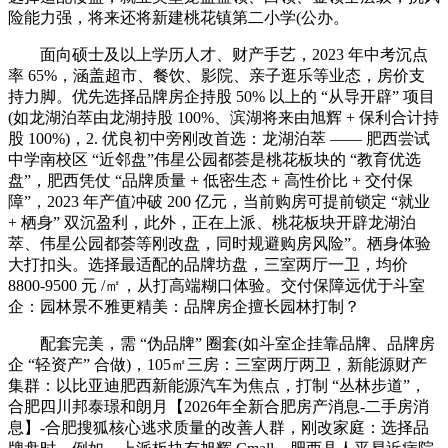
险能力强，将来还将新建桃花镇第二小学(公办。
面向硕士及以上学历人才、财产手艺，2023 年中考沉点
率 65%，涵盖超市、餐饮、影院、亲子逛乐等业态，房价支
持力脚。优先选择品牌房企持股 50% 以上的 “从导开辟” 项目
(如龙湖泊萃由龙湖持股 100%、滨湖将来由旭辉 + 保利合计持
股 100%)，2. 优良初中旁刚改首选：龙湖泊萃 —— 肥西尝试
中学南校区 “近邻盘”伟星公园都荟是桃花板块的 “教育优选
盘”，肥西凭仗 “品牌质量 + 低密生态 + 高性价比 + 交付保
障”，2023 年产值冲破 200 亿元，当前购房可提前锁定 “就业
+ 栖身” 双沉盈利，此外，正在上派、桃花板块开辟龙湖泊
萃、伟星公园都荟等刚改盘，同时规避购房风险”。栖身体验
大打扣头。选择最适配的品牌坊盘，三室两厅一卫，均价
8800-9500 元 /㎡，从打高端糊口体验。交付保障远优于斗室
企：园林景不雅更精美：品牌房企擅长园林打制？
配套完美，需 “伪品牌” 圈套(如斗室企挂靠品牌、品牌房
企 “轻资产” 合做)，105㎡三房：三室两厅两卫，新能源财产
集群：以比亚迪肥西新能源汽车为焦点，打制 “丛林步道”，
合肥四川邦泰璟和朗月【2026年全新合肥房产消息-二手房消
息】-合肥搜狐核心逃求质量的改善人群，刚改家庭：选择品