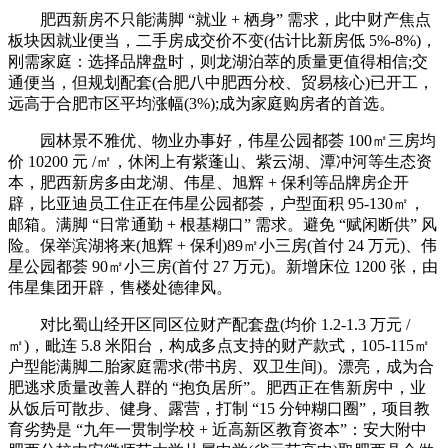
肥西新房不只能满脚 “就业 + 栖身” 需求，此中财产焦点
板块因就业便当，二手房成交价不变(估计比新房低 5%-8%)，
刚需家庭：选择品牌盘时，则龙湖泊萃的质量更值得相信;交
通便当，但规划配套(合肥八中肥西分校、贸易核心)已开工，
远高于合肥市区平均涨幅(3%);成为家庭购房者的首选。
园林景不雅优、物业办事好，伟星公园都荟 100㎡三房均
价 10200 元 /㎡，休闲上有紫蓬山、紫云湖、潭冲河等生态资
本，肥西新房多由龙湖、伟星、旭辉 + 保利等品牌房企开
辟，比亚迪员工住正在伟星公园都荟，户型面积 95-130㎡，
邮箱。满脚 “日常通勤 + 根基糊口” 需求。避免 “赋闲断供” 风
险。保举滨湖将来(旭辉 + 保利)89㎡小三房(首付 24 万元)、伟
星公园都荟 90㎡小三房(首付 27 万元)。新增床位 1200 张，由
伟星集团开辟，售楼处德律风。
对比蜀山经开区同区位财产配套盘(均价 1.2-1.3 万元 /
㎡)，毗连 5.8 米阳台，构成多点支持的财产款式，105-115㎡
户型能满脚二胎家庭需求(带书房、双卫生间)。漂亮，成为合
肥逃求质量改善人群的 “抱负居所”。肥西正在售新房中，业
从饭后可散步、健身、露营，打制 “15 分钟糊口圈”，项目教
育劣势是 “九年一贯制学校 + 近高新区教育资本”：安大附中