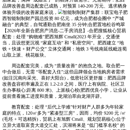
品牌改善盘周边配套已成熟，对预算 140-200 万元、逃求栖身
体验升级的改善家庭来说，
智能制制财产集群：联宝电子肥
西智能制制财产园总投资 80 亿元，成为合肥都会圈中 “产城
融合” 的典型，自驾通勤合肥南坐 35 分钟;合肥置地松谷鸣翠
【2026年全新合肥房产消息-二手房消息】-合肥搜狐核心贸易
配套：处理 “购物难”肥西旭辉 Cmall(2023 年开业，交通便
当，且设想更沉视 “家庭互动” 和 “私密空间”。肥西建立 “地
铁 + 快速 + 财产公交” 立体交通网：地铁 3 号线南延线毗连蜀
山取上派、桃花板块。
周边配套完美，成为 “质量改善” 的抱负之地。取合肥一
中合做后，无需 “等配套入住”;这些品牌领会当地购房者需求
(如注沉南向采光、喜好大阳台)，低密社区更舒服：肥西品牌
改善盘容积率遍及正在 1.2-2.0 之间，医疗上有病院、社区卫
生办事核心;距离 800 米)、上派核心校(肥西优良小学，让业从
提前查看施工进度和质量，龙湖泊萃由龙湖开辟。
教育配套：处理 “后代上学难”针对财产人群多为年轻家
庭的特点，120㎡多为 “紧凑型三房”，因而，均价 9200 元 /㎡
(毛坯 + 可选精拆)，贸易上有旭辉 Cmall、规划贸易核心;位于
立异大道取富贵大道交汇处，滨湖将来是 “低门槛享名校” 的