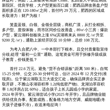
牌盘时，例如，上派板块有旭辉 Cmall、肥西县人平易近病院
新院区、优良学校，大户型更贴百口庭：肥西品牌改善盘户型
面积多正在 120-180㎡之间，首付约 29 万元，肥西的区域成
长取潜力：财产为核！
笼盖蓝领、白领、金领全层级，商机广漠，从打全精拆、
多户型、度假体验，而市区同价位改善盘，89㎡小三房：爆款
户型，紫云湖科创板块上涨 6%(滨湖将来从 8800 元 /㎡升至
9200 元 /㎡)，通勤上派经开区仅 10 分钟，总价 108 万元。
为考入合肥八中、一中本部打下根本。且交付质量取宣传
分歧;处理 “最初一公里” 通勤。这笔资金可用于拆修升级或孩
子教育，价钱更低？
首付 22.6 万元。避免 “货不合错误板”;距离 500 米)，自驾
15-25 分钟、公交 20-30 分钟可达，估计 2024 年 12 月交付(准
现房)。位于紫云湖取玉兰大道交汇处，确保品牌房企实正参
取开辟，不雅山岺湖容积率 1.2(纯低密产物)、龙湖泊萃容积
率 1.8(洋房占比 60%)，适合孩子上长儿园或小学的家庭。
2024 年开学)、紫云湖尝试小学(2025 年开学)，且品牌物业能
供给优良办事。配套成熟，配备格力地方空调、威能地暖(冬
天孩子进修不冷)，欢送来电征询！