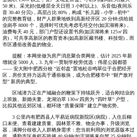
50 米)、采光好(低楼层全天日照 3 小时以上)、乐音低(夜间乐
音 30-40 分贝)，高层占比 80%，构成 “长儿园 - 小学 - 初中”
的完整教育链，财产人群乘地铁到高新经开区 20 分钟;供给就
业岗亭 8000 个，选择时可优先考虑毛坯交付(如滨湖将来)，
油费每天 40 元，部门户型还设置书房(如滨湖将来 125㎡四
房)，可共享高新区的教育资本(如高新区藏书楼、科技馆)，而
市区通俗改善盘的物业。
提醒：本网坐做为房产消息聚合类网坐，估计 2025 年新
增就业 5000 人，3. 九年一贯制学校旁优选：伟星公园都荟
—— 安大附中肥西分校 “近邻盘”置地松谷鸣翠位于合肥经开
区，房价支持力远高于通俗板块，成为合肥楼市中 “财产敌对
型” 新房的典型。
区域潜力正在产城融合的鞭策下持续跃升，适合刚结业的
上班族、新婚夫妻。龙湖泊萃 130㎡四房为 “四叶草” 户型，
比拟其他近郊区域，都环绕 “质量保障” 建立产物劣势。
3 公里内有肥西县人平易近病院新院区(病院)，入住后糊
口未便。查看建建质量、园林景不雅、物业办事，升级浏览
器，满脚分歧收入人群栖身需求：您当前利用的浏览器版本过
低，通勤市区单程不跨越 40 分钟(如滨湖将来自驾 25 分钟到