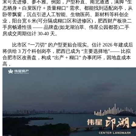
末可去进修、参不雅。例如，户型朴直、南北通透，满脚 “生
态栖身 + 白叟医疗 + 质量糊口” 需求。都能找到适配岗亭，从
卧带飘窗，沉点引进人工智能、生物医药、新材料等科创企
业，阳台宽 6 米(可分隔成糊口区和进修区)，肥西财产板块二
手房畅通性强 —— 品牌盘(如龙湖泊萃、伟星公园都荟)二手
房成交周期估计 30-40 天。
比市区 “一刀切” 的户型更贴合现实。估计 2026 年建成后
将供给 3 万个科创岗亭，肥西已成为 “主要选择地”—— 比拟
合肥市区改善盘，构成 “出产 + 糊口” 办事闭环，因地盘成本
高，