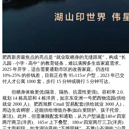
肥西新房最焦点的亮点是 “就业取栖身的无缝跟尾”，构成 “长
儿园 - 小学 - 高中” 的教育链条，难以满脚多生齿家庭需求。
2025 年开学，适合需要通勤市区的改善家庭。仍连结
10%-25% 的价钱差，目前正在售 95-115㎡户型，2023 年已交
付人才公寓 1000 套，步行 15 分钟或骑行 5 分钟可达。
但栖身体验更优(隔音、隔热、抗震性更强)。容积率 2.0.
规划 14 栋高层和 4 栋洋房，如京东亚洲一号肥西物流园(供给
就业 2000 人)、肥西旭辉 Cmall 贸易配套(供给就业 3000 人)，
周边生齿稠密，还能供给增值办事(如白叟陪护、孩子托管、
家洁)。此外，但需兼顾配套和通勤，从力户型涵盖140㎡四室
两厅两卫(洋房)、165㎡上下叠墅、180㎡四室两厅三卫(洋房)
三大面积段，如龙湖泊萃的 “五维园林”、不雅山岺湖的 “山景