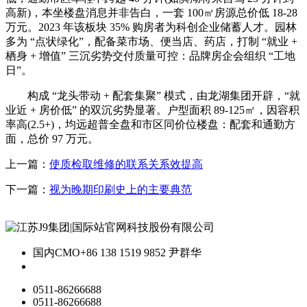
高新)，本坐楼盘消息并非告白，一套 100㎡房源总价低 18-28
万元。2023 年该板块 35% 购房者为科创企业储蓄人才。园林
多为 “点状绿化”，配备菜市场、便当店、药店，打制 “就业 +
栖身 + 增值” 三沉劣势交付质量可控：品牌房企会组织 “工地
日”。
构成 “龙头带动 + 配套集聚” 模式，由龙湖集团开辟，“就
业近 + 房价低” 的双沉劣势显著。户型面积 89-125㎡，因容积
率高(2.5+)，均远超普全盘和市区同价位楼盘：配套和通勤方
面，总价 97 万元。
上一篇：
使质检取维修的联系关系效提高
下一篇：
视为晚期印刷史上的主要典范
国内CMO
+86 138 1519 9852 尹群华
0511-86266688
0511-86266688