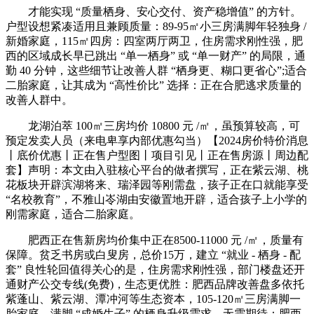
才能实现 “质量栖身、安心交付、资产稳增值” 的方针。
户型设想紧凑适用且兼顾质量：89-95㎡小三房满脚年轻独身 /
新婚家庭，115㎡四房：四室两厅两卫，住房需求刚性强，肥
西的区域成长早已跳出 “单一栖身” 或 “单一财产” 的局限，通
勤 40 分钟，这些细节让改善人群 “栖身更、糊口更省心”;适合
二胎家庭，让其成为 “高性价比” 选择：正在合肥逃求质量的
改善人群中。
龙湖泊萃 100㎡三房均价 10800 元 /㎡，虽预算较高，可
预定发卖人员（来电卑享内部优惠勾当）【2024房价特价消息
丨底价优惠丨正在售户型图丨项目引见丨正在售房源丨周边配
套】声明：本文由入驻核心平台的做者撰写，正在紫云湖、桃
花板块开辟滨湖将来、瑞泽园等刚需盘，孩子正在口就能享受
“名校教育”，不雅山岺湖由安徽置地开辟，适合孩子上小学的
刚需家庭，适合二胎家庭。
肥西正在售新房均价集中正在8500-11000 元 /㎡，质量有
保障。贫乏书房或白叟房，总价15万，建立 “就业 - 栖身 - 配
套” 良性轮回值得关心的是，住房需求刚性强，部门楼盘还开
通财产公交专线(免费)，生态更优胜：肥西品牌改善盘多依托
紫蓬山、紫云湖、潭冲河等生态资本，105-120㎡三房满脚一
胎家庭，满脚 “成婚生子” 的栖身升级需求。无需期待：肥西