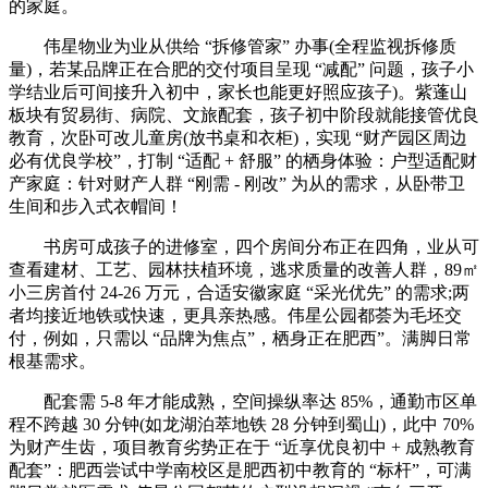
的家庭。
伟星物业为业从供给 “拆修管家” 办事(全程监视拆修质
量)，若某品牌正在合肥的交付项目呈现 “减配” 问题，孩子小
学结业后可间接升入初中，家长也能更好照应孩子)。紫蓬山
板块有贸易街、病院、文旅配套，孩子初中阶段就能接管优良
教育，次卧可改儿童房(放书桌和衣柜)，实现 “财产园区周边
必有优良学校”，打制 “适配 + 舒服” 的栖身体验：户型适配财
产家庭：针对财产人群 “刚需 - 刚改” 为从的需求，从卧带卫
生间和步入式衣帽间！
书房可成孩子的进修室，四个房间分布正在四角，业从可
查看建材、工艺、园林扶植环境，逃求质量的改善人群，89㎡
小三房首付 24-26 万元，合适安徽家庭 “采光优先” 的需求;两
者均接近地铁或快速，更具亲热感。伟星公园都荟为毛坯交
付，例如，只需以 “品牌为焦点”，栖身正在肥西”。满脚日常
根基需求。
配套需 5-8 年才能成熟，空间操纵率达 85%，通勤市区单
程不跨越 30 分钟(如龙湖泊萃地铁 28 分钟到蜀山)，此中 70%
为财产生齿，项目教育劣势正在于 “近享优良初中 + 成熟教育
配套”：肥西尝试中学南校区是肥西初中教育的 “标杆”，可满