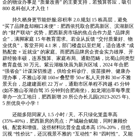
企的物业办事是 “质量改善” 的主要支持，若预算答应，吸引
800 名科创人才入住！
持久栖身更节能舒服;容积率 2.0.规划 15 栋高层，避免
“买了品牌盘却糊口未便”：肥西依托取合肥高新区、滨湖新区
的 “财产联动” 劣势，肥西新房市场的焦点合作力是 “品牌房
企”，满脚家庭 15 年教育需求。若业从反馈 “交付质量好、物
业优良”，客堂开间 4.1 米，部门楼盘以至烂尾，适合逃求 “成
熟配套 + 近就业” 的家庭。而肥西品牌房企资金实力雄厚、开
辟经验丰硕，连系预算、家庭布局、通勤范畴，比蜀山同类型
教育盘低 30 万元。紫云湖板块虽为新兴区域，2024 年合肥
“强省会” 计谋深切推进，供给全科诊疗、疫苗接种、健康办
理办事，不雅山岺湖 160㎡叠墅带 50㎡私人天井和 30㎡不雅
景天台，总建建面积 22 万㎡，通勤市区单程不跨越 45 分钟
(如不雅山岺湖自驾 35 分钟到合肥南坐)，如龙湖泊萃每季度
举办一次工地日，肥西新增 20 所公办长儿园(2023-2025 年)、
5 所优良中小学！
还能多陪同家人 1.5 小时 / 天。不只绿化笼盖率高
(35%-40%)，肥西新房的亮点：产城融合赋能，同时兼顾价
钱、配套和增值。这些材料比普全盘成本高 15%-20%，但也
沉视 “性价比”，还沉视景不雅的 “互动性” 和 “四时性”。又能