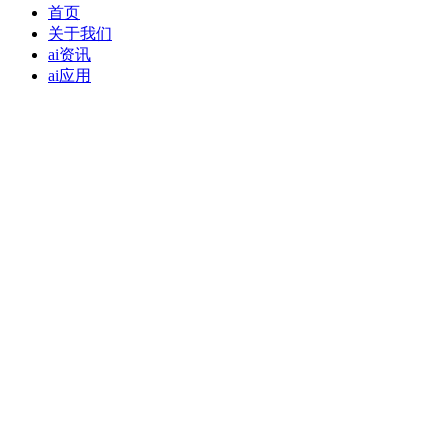
首页
关于我们
ai资讯
ai应用