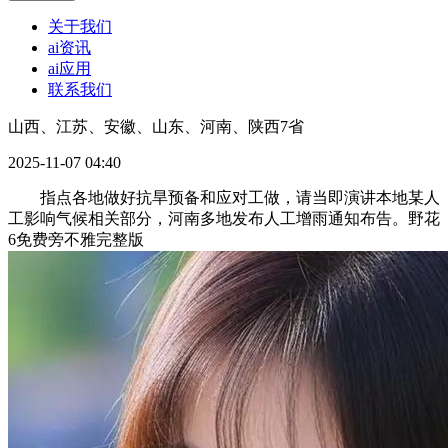
关于我们
ai资讯
ai应用
联系我们
山西、江苏、安徽、山东、河南、陕西7省
2025-11-07 04:40
指点各地做好抗旱预备和应对工做，请当即演讲本地某人
工影响气候相关部分，河南多地发布人工增雨通知布告。野花
6免费旁不雅完整版