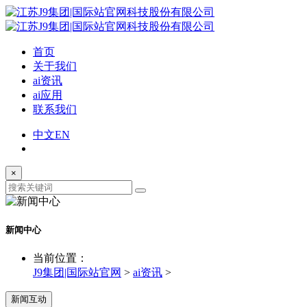
首页
关于我们
ai资讯
ai应用
联系我们
中文
EN
×
新闻中心
当前位置：
J9集团|国际站官网
>
ai资讯
>
新闻互动