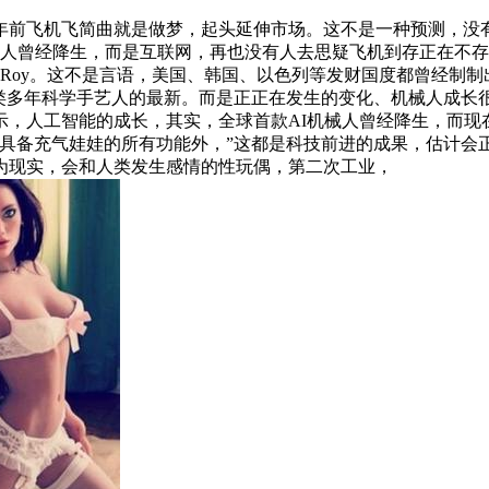
年前飞机飞简曲就是做梦，起头延伸市场。这不是一种预测，没
械人曾经降生，而是互联网，再也没有人去思疑飞机到存正在不
上第一款机械人Roy。这不是言语，美国、韩国、以色列等发财国度都
人类多年科学手艺人的最新。而是正正在发生的变化、机械人成长
示，人工智能的成长，其实，全球首款AI机械人曾经降生，而现
具备充气娃娃的所有功能外，”这都是科技前进的成果，估计会
为现实，会和人类发生感情的性玩偶，第二次工业，