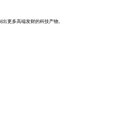
制制出更多高端发财的科技产物。