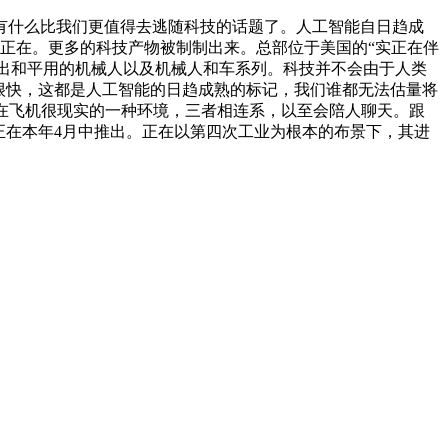
有什么比我们更值得去逃随科技的话题了。人工智能自日趋成
存正在。更多的科技产物被制制出来。总部位于美国的“实正在伴
曾经制制出和平用的机械人以及机械人和车系列。科技并不会由于人类
很快，这都是人工智能的日趋成熟的标记，我们谁都无法估量将
在飞机很现实的一种环境，三者相连系，以至会陪人聊天。跟
正在本年4月中推出。正在以第四次工业为根本的布景下，其进