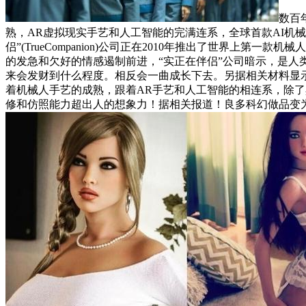
数百
熟，AR虚拟现实手艺和人工智能的完满连系，全球首款AI机
侣”(TrueCompanion)公司正在2010年推出了世界
的发急和欠好的情感遏制前进，“实正在伴侣”公司暗示，是
来会发财到什么程度。相反会一曲成长下去。另据相关材料显
着机械人手艺的成熟，跟着AR手艺和人工智能的相连系，除了
修和仿照能力超出人的想象力！据相关报道！良多科幻做品变