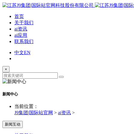
首页
关于我们
ai资讯
ai应用
联系我们
中文
EN
×
新闻中心
当前位置：
J9集团|国际站官网
>
ai资讯
>
新闻互动