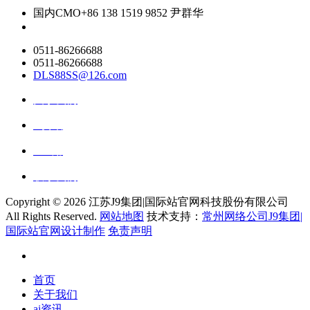
国内CMO
+86 138 1519 9852 尹群华
0511-86266688
0511-86266688
DLS88SS@126.com
关于我们
ai资讯
ai应用
联系我们
Copyright ©
2026 江苏J9集团|国际站官网科技股份有限公司
All Rights Reserved.
网站地图
技术支持：
常州网络公司J9集团|
国际站官网设计制作
免责声明
首页
关于我们
ai资讯