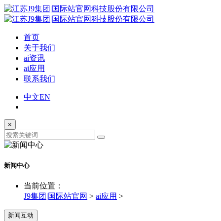
首页
关于我们
ai资讯
ai应用
联系我们
中文
EN
×
新闻中心
当前位置：
J9集团|国际站官网
>
ai应用
>
新闻互动