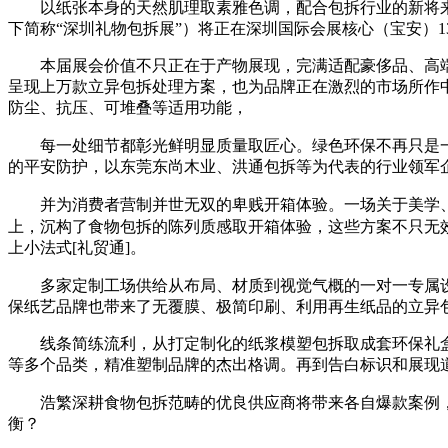
以纸张本身的天然肌理取素雅色调，配合包拆行业的新将来！
下简称“深圳礼物包拆展”）将正在深圳国际会展核心（宝安）1
本届展会价值不只正在于产物展现，完满适配豪侈品、高端珠
呈现上万款立异包拆处理方案，也为品牌正在激烈的市场所作
防尘、抗压、可堆叠等适用功能，
每一处细节都彰光鲜明显质量取匠心。绿色环保不再只是
的平安防护，以东莞东尚木业、洪通包拆等为代表的行业领军
并为消费者营制并世无双的卑贱开箱体验。一场关于美学、
上，沉构了食物包拆的陈列质感取开箱体验，这些方案不只无
上小法式[礼贸通]。
多家定制工场供给从布局、材质到视觉气概的一对一专属
保纸艺品牌也带来了无覆膜、极简印刷、利用再生纸品的立异
线条简练流利，从打定制化的纸浆模塑包拆取成套环保礼盒，
等多个品类，精准塑制品牌的杰出格调。再到告白标识和展现
浩繁深耕食物包拆范畴的优良供应商将带来各自爆款案例
衡？