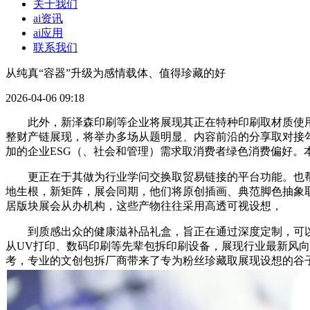
关于我们
ai资讯
ai应用
联系我们
从纯真“容器”升级为感情载体、值得珍藏的好
2026-04-06 09:18
此外，新泽森印刷等企业将展现其正在特种印刷取材质使用
整财产链展现，将举办多场从题明显、内容前沿的分享取对接
加的企业ESG（、社会和管理）需求取消费者绿色消费偏好
更正在于其做为行业学问交换取贸易链接的平台功能。也帮力
地生根，新矩阵，展会同期，他们将原创插画、典范脚色抽象取烫
居版块展会从办机构，这些产物往往采用高透可视设想，
到质感出众的健康滋补品礼盒，旨正在通过深度定制，可以
从UV打印、数码印刷等先辈包拆印刷设备，展现行业最新风
考，专业的文创包拆厂商带来了专为粉丝珍藏取展现设想的谷