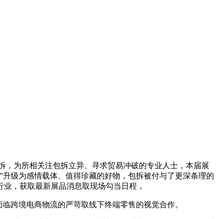
拆，为所相关注包拆立异、寻求贸易冲破的专业人士，本届展
”升级为感情载体、值得珍藏的好物，包拆被付与了更深条理的
行业，获取最新展品消息取现场勾当日程，
面临跨境电商物流的严苛取线下终端零售的视觉合作。