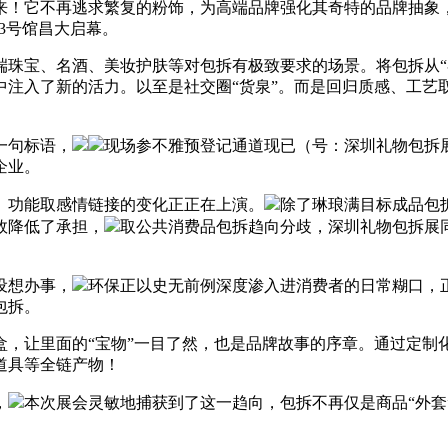
它不再逃求繁复的粉饰，为高端品牌强化其奇特的品牌抽象，
3号馆昌大启幕。
宝、名酒、美妆护肤等对包拆有极致要求的场景。将包拆从“者
中注入了新的活力。以至是社交圈“货泉”。而是回归质感、工艺
一句标语，
现场参不雅预登记通道现已（号：深圳礼物包拆
企业。
功能取感情链接的变化正正在上演。
除了琳琅满目标成品包
效降低了承担，
取公共消费品包拆趋向分歧，深圳礼物包拆展
设想办事，
环保正以史无前例深度渗入进消费者的日常糊口，正
包拆。
让里面的“宝物”一目了然，也是品牌故事的序章。通过定制
道具等全链产物！
，
本次展会灵敏地捕获到了这一趋向，包拆不再仅是商品“外套