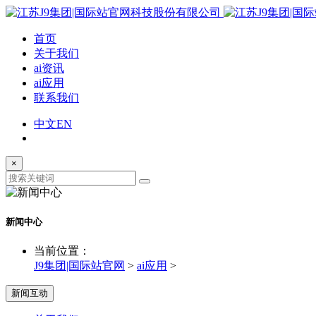
首页
关于我们
ai资讯
ai应用
联系我们
中文
EN
×
新闻中心
当前位置：
J9集团|国际站官网
>
ai应用
>
新闻互动