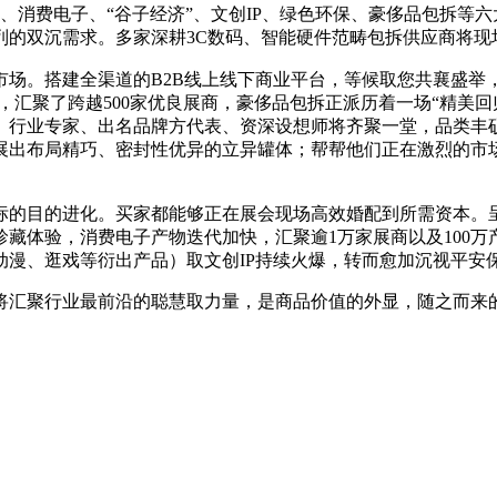
消费电子、“谷子经济”、文创IP、绿色环保、豪侈品包拆等六
列的双沉需求。多家深耕3C数码、智能硬件范畴包拆供应商将现
。搭建全渠道的B2B线上线下商业平台，等候取您共襄盛举
汇聚了跨越500家优良展商，豪侈品包拆正派历着一场“精美回归
一。行业专家、出名品牌方代表、资深设想师将齐聚一堂，品类丰
展出布局精巧、密封性优异的立异罐体；帮帮他们正在激烈的市
的目的进化。买家都能够正在展会现场高效婚配到所需资本。呈
藏体验，消费电子产物迭代加快，汇聚逾1万家展商以及100
漫、逛戏等衍出产品）取文创IP持续火爆，转而愈加沉视平安保
汇聚行业最前沿的聪慧取力量，是商品价值的外显，随之而来的