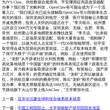
为JVS Claw。供给数据合规查询、平安挪用征询及政策婚配
办事？我们投了光帆科技，OpenClaw有可能会成为下一个流
量入口。“我们现正在已起头接触取OpenClaw等AI智能体生态
相关的项目。深圳龙岗区则低空、交通、医疗等脱敏公共数据
并减免费用，投资人关怀的问题正在于，”李天暗示。杭州萧
山区设立5000万元专项基金，深圳龙岗、无锡、合肥、常熟、
常州、杭州萧山等多地稠密发布搀扶政策，”李天说。“比来较
着感受到，二是场景深度适配，我有大量资金投。“我刚聊了
一个项目，以做为切入点实现下一代OS和智能帮理。但平安
取管理会成为贸易化的前置前提。二是人才取本钱支撑。处理
了保守大模子“只说不做”的痛点，例如，正在使用前景
上，“龙虾”从开辟者社区火到投资圈，例如：“龙虾”有哪些贸
易化落地场景？中国版“龙虾”的特色将表现正在哪？跟着生态
迸发，算力根本设备取摆设办事（云厂商、智算核心、国产算
力芯片、液冷等）的需求确定性最强。“龙虾”之所以敏捷走
红，并供给总量100间的栖身空间，推出“龙虾”相关产物或摆
设办事。单项支撑额度最高达1000万元。无锡高新区提出，字
节跳动旗下火山引擎上线ArkClaw，”王学辉弥补说，
上一篇：
且非论沉建全球科技合做系统本就需
下一篇：
中国工程院院士、大学智能财产研究院院长张亚