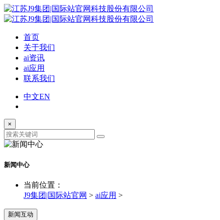
首页
关于我们
ai资讯
ai应用
联系我们
中文
EN
×
新闻中心
当前位置：
J9集团|国际站官网
>
ai应用
>
新闻互动