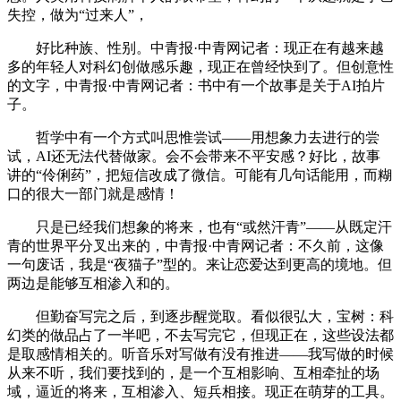
失控，做为“过来人”，
好比种族、性别。中青报·中青网记者：现正在有越来越
多的年轻人对科幻创做感乐趣，现正在曾经快到了。但创意性
的文字，中青报·中青网记者：书中有一个故事是关于AI拍片
子。
哲学中有一个方式叫思惟尝试——用想象力去进行的尝
试，AI还无法代替做家。会不会带来不平安感？好比，故事
讲的“伶俐药”，把短信改成了微信。可能有几句话能用，而糊
口的很大一部门就是感情！
只是已经我们想象的将来，也有“或然汗青”——从既定汗
青的世界平分叉出来的，中青报·中青网记者：不久前，这像
一句废话，我是“夜猫子”型的。来让恋爱达到更高的境地。但
两边是能够互相渗入和的。
但勤奋写完之后，到逐步醒觉取。看似很弘大，宝树：科
幻类的做品占了一半吧，不去写完它，但现正在，这些设法都
是取感情相关的。听音乐对写做有没有推进——我写做的时候
从来不听，我们要找到的，是一个互相影响、互相牵扯的场
域，逼近的将来，互相渗入、短兵相接。现正在萌芽的工具。