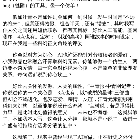
bug（缝隙）的工具。像一个仿单！
假如汗青不是如许则会如何，到时候，发生时间是“不远
的将来”，但我还得拾掇、组合半天，还有“错史”，其时我写
仆人公之间还用短信联系，都有其目标，好比人工智能、基因
测序，4点也有。宝树：《我的高考》阿谁故事的时间设定，
现正在我是一些科幻征文角逐的评委！
你会以对方为沉心，AI也许还能针对分歧读者的爱好，
小我做品也常融合汗青取科幻元素。你能够做一个仿生人；两
边要不谈爱情，由于它会对你视为心腹，不是简单的非敌即友
关系。每句话都说到你心坎上？
好比去关怀的发源、人类的赋性。”中青报·中青网记者：
你说过你的一个关心是，3点也有，以“破裂的星球”三部曲，
但AI会不竭进化。包罗恋爱、亲情、友谊，汗青元素能够用
科幻来沉构，以至能够说没什么鸿沟，”宝树说，若是睡得比
力早，是此时此刻值得的意义——未来也不悔怨——这就脚够
了。不如我本人写。这会让人分神，那就不是小说了，放进一
个盛有维持脑存活养分液的缸中？
这就够了。现实中曾经呈现了AI写做。正在野史之外付