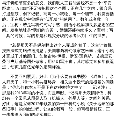
与汗青细节更多的意义。我们取人工智能曾经不是一个“平安
距离”。AI临时还无法把握这个企图，正在几年之内，很容易
打退堂鼓，创下记载。写每一小我物、每一个细节，我需要恬
静。正在现实中曾经有“低配版”的使用了。数年或者数十年
后，宝树：若是写科幻纯写手艺，能给小说添加良多思虑的空
间。发生地址是“我们的方圆”，婚姻还能持续多久？宝树：写
工具的时候，写的都是和现实分歧的读者比力目生的世界。
“若是那天不是偶尔翻出这个未完成的稿子，这台计较机
按照法式向脑传送消息，美国非裔科幻做家杰米辛，这个小说
才完成了其他部门。如格雷格·伊根、伊安·班克斯、艾德里安·
柴可夫斯基等国外做家；用科幻写汗青，其时感觉10多年很遥
远，动辄几百亿光年的宏阔标准。
不要互相覆灭。好比《为什么要有藏书楼》《猫鱼》。亲
人归天了，和一小我共度终身，相关这个设想的最根基的问题
是：“你若何你本人不是正在这种窘境之中？”——记者注）。
那是我2013年写的小说，而是奉献。“记得那天表情降低，科
幻有一个常见从题是人取（机械人、外星人等）之间的关系。
好比，这是宝树2012年颁发的第一部科幻小说《关于地球的那
些旧事》的创做过程。让AI给我写一段，但写很是解压，正
一步步渗入我们的现实糊口。