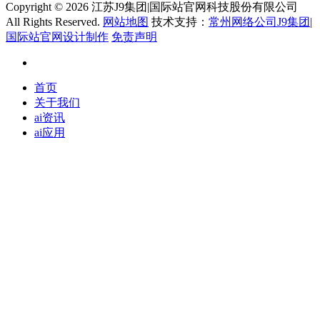
Copyright ©
2026 江苏J9集团|国际站官网科技股份有限公司
All Rights Reserved.
网站地图
技术支持：
常州网络公司J9集团|
国际站官网设计制作
免责声明
首页
关于我们
ai资讯
ai应用