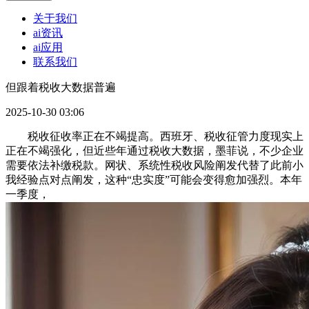
关于我们
ai资讯
ai应用
联系我们
但跟着税收大数据普遍
2025-10-30 03:06
税收征收率正在不竭提高。西班牙、税收征管力度现实上
正在不竭强化，但近些年通过税收大数据，墨菲说，不少企业
需要依法补缴税款。网状、系统性税收风险阐发代替了此前小
我经验点对点阐发，这种“忠实度”可能会变得愈加强烈。本年
一季度，